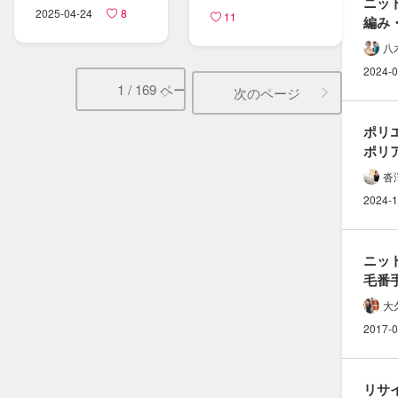
ニット
2025-04-24
8
11
編み
片畦編
八
説明
2024-0
1 / 169 ページ
次のページ
ポリ
ポリア
（ナ
沓
違い
2024-1
ニット
毛番手
適正ゲ
大
計算
2017-0
リサイ