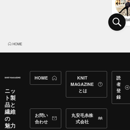
岡
HOME
HOME
KNIT
読
MAGAZINE
者
ニッ
とは
登
ト製
録
品と​
繊維
お問い
丸安毛糸株
の​
合わせ
式会社
魅力