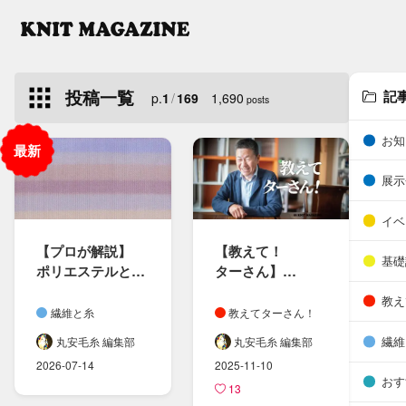
投稿一覧
記
p.
1
/
169
1,690
posts
お知
展示
イベ
【プロが​解説】
【教えて！​
基礎
ポリエステルと​
ターさん​】​
ポリアミド​
やっぱり奥が​深い​
教え
（ナイロン）の​
「染色」に​ついて
繊維と糸
教えてターさん！
違いとは？​
繊維
丸安毛糸 編集部
丸安毛糸 編集部
ニット製品の​
2026-07-14
2025-11-10
選び方も​紹介
おす
13