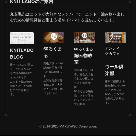
KNIT LABOのご案内
丸安毛糸はニットが大好きなメンバーで、ニット・編み物を楽し
むための情報発信と集まる場やイベントを提供しています。
60ろくま
アンティー
60ろくまる
KNITLABO
クカフェ
る
編み物教
BLOG
室
高級ブランドが
日本でたぶん1番ニ
ウール倶
認めた毛糸を使
ットが好きな人た
初心者から上級
った編み物キッ
楽部
ちで綴る編み物ウ
者、社会人にも
ト。
ィキペディア。
うれしい夜のコ
上質な毛糸で作
東京 両国駅から
ニット・編み物の
ースを毎週開
る編み物。大切
徒歩2分のアンテ
知りたかった情報
催。
な人への贈り物
ィークカフェ。
はここにありま
60ろくまる編み
にもどうぞ。
60ろくまるの店
す。
物キットを使っ
頭販売がありま
たワークショッ
す。
プも開催。
© 2014-2026 MARUYASU Corporation.