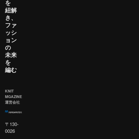
を​
紐解
き、​
ファ
ッシ
ョン
の​
未来
を​
編む
KNIT
MGAZINE
運営会社
〒130-
0026