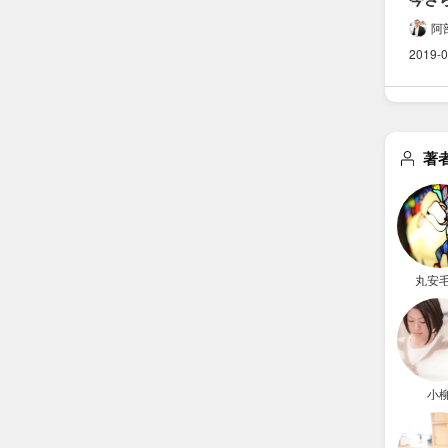
小切手
阿
ことを
2019-0
簡潔に
まと
著
丸安
小