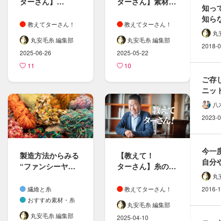
ターさん​】
ターさん​】​素材の​
知っ
繊維長と​
組み合わせと​特性
知らな
マイクロン、​糸の​
教えてターさん！
教えてターさん！
民族衣
番手に​ついて
丸
どん
丸安毛糸 編集部
丸安毛糸 編集部
2018-0
2025-06-26
2025-05-22
11
10
ご存
ニット
欠かせ
八
方​「
2023-0
今一度
製造方法から​みる​
【教えて！​
自分や
“ファンシーヤー
ターさん​】糸の​
効果
ン”の​世界
特性と​斜行の​影響
丸
繊維と糸
教えてターさん！
2016-1
おすすめ素材・糸
丸安毛糸 編集部
丸安毛糸 編集部
2025-04-10