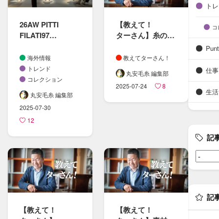
トレ
26AW PITTI
【教えて！​
コ
FILATI97
ターさん​】糸の​
レポート
製造プロセスと​
Punt
エコ素材に​ついて
海外情報
教えてターさん！
トレンド
仕事
丸安毛糸 編集部
コレクション
2025-07-24
8
生活
丸安毛糸 編集部
2025-07-30
12
記
記
【教えて！​
【教えて！​