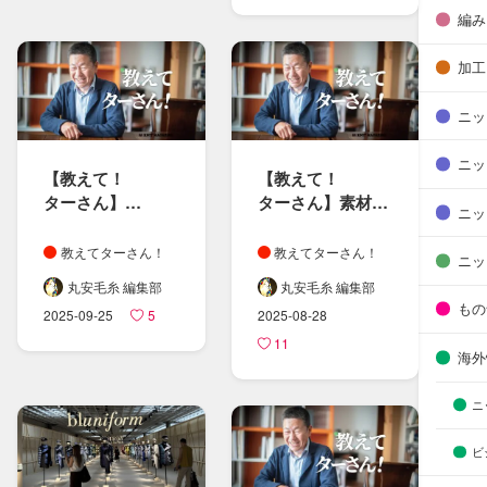
編み
加工
ニッ
ニッ
【教えて！​
【教えて！​
ターさん​】​
ターさん​】素材と​
ニッ
特別編
染料の​関係性
学生さんの​
教えてターさん！
教えてターさん！
ニッ
ニット・糸に​
丸安毛糸 編集部
丸安毛糸 編集部
まつわる​疑問に​
もの
2025-09-25
5
2025-08-28
お答えしました
11
海外
ニ
ビ