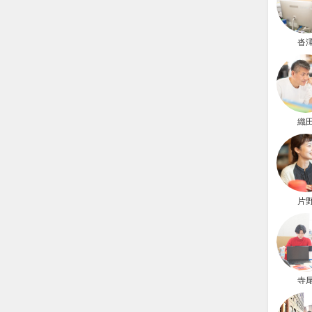
沓
織
片
寺