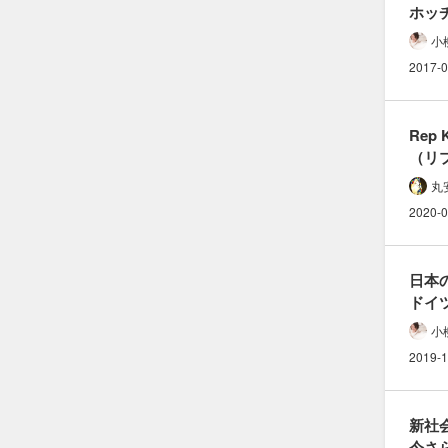
ホッチ
外さな
小
問題な
2017-0
本音
Rep K
（リ
縫い目
丸
ニッ
2020-0
日本の
ドイツ
可愛い
小
「デ
2019-1
とは
新社
今さら