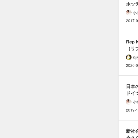
ホッチ
外さな
小
問題な
2017-0
本音
Rep K
（リ
縫い目
丸
ニッ
2020-0
日本の
ドイツ
可愛い
小
「デ
2019-1
とは
新社
今さら