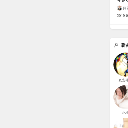
小切手
阿
ことを
2019-0
簡潔に
まと
著
丸安
小