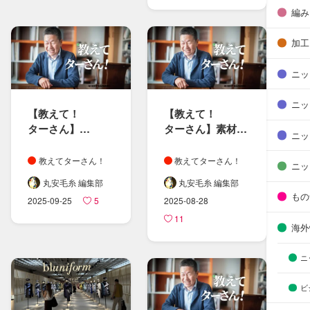
編み
加工
ニッ
ニッ
【教えて！​
【教えて！​
ターさん​】
ターさん​】素材と​
ニッ
特別編
染料の​関係性
学生さんの​
教えてターさん！
教えてターさん！
ニッ
ニット・糸に​
丸安毛糸 編集部
丸安毛糸 編集部
まつわる​疑問に​
もの
2025-09-25
5
2025-08-28
お答えしました
11
海外
ニ
ビ