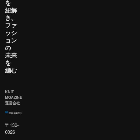
を​
紐解
き、​
ファ
ッシ
ョン
の​
未来
を​
編む
KNIT
MGAZINE
運営会社
〒130-
0026