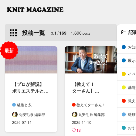
投稿一覧
記
p.
1
/
169
1,690
posts
お知
展示
イベ
【プロが​解説】
【教えて！​
基礎
ポリエステルと​
ターさん​】
ポリアミド
やっぱり​奥が​深い​
教え
（ナイロン）の​
「染色」に​ついて
繊維と糸
教えてターさん！
違いとは？​
繊維
丸安毛糸 編集部
丸安毛糸 編集部
ニット製品の​
2026-07-14
2025-11-10
選び方も​紹介
おす
13