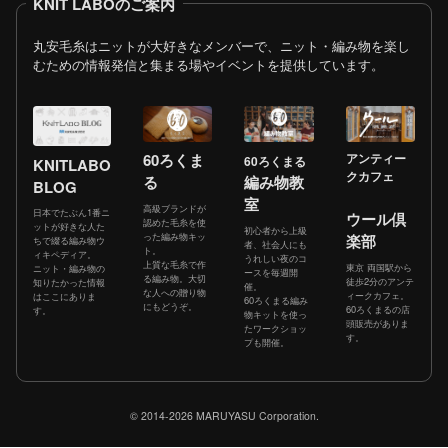
KNIT LABOのご案内
丸安毛糸はニットが大好きなメンバーで、ニット・編み物を楽し
むための情報発信と集まる場やイベントを提供しています。
60ろくま
アンティー
60ろくまる
KNITLABO
クカフェ
る
編み物教
BLOG
室
高級ブランドが
日本でたぶん1番ニ
ウール倶
認めた毛糸を使
ットが好きな人た
初心者から上級
った編み物キッ
楽部
ちで綴る編み物ウ
者、社会人にも
ト。
ィキペディア。
うれしい夜のコ
上質な毛糸で作
東京 両国駅から
ニット・編み物の
ースを毎週開
る編み物。大切
徒歩2分のアンテ
知りたかった情報
催。
な人への贈り物
ィークカフェ。
はここにありま
60ろくまる編み
にもどうぞ。
60ろくまるの店
す。
物キットを使っ
頭販売がありま
たワークショッ
す。
プも開催。
© 2014-2026 MARUYASU Corporation.