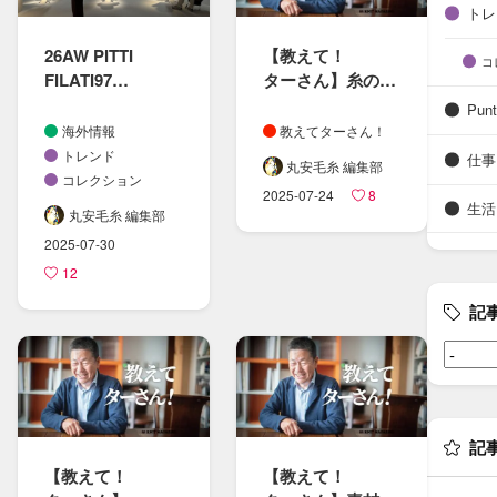
トレ
26AW PITTI
【教えて！​
コ
FILATI97
ターさん​】糸の​
レポート
製造プロセスと​
Punt
エコ素材に​ついて
海外情報
教えてターさん！
トレンド
仕事
丸安毛糸 編集部
コレクション
2025-07-24
8
生活
丸安毛糸 編集部
2025-07-30
12
記
記
【教えて！​
【教えて！​