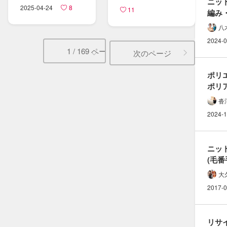
ニット
2025-04-24
8
11
編み
片畦編
八
説明
2024-0
1 / 169 ページ
次のページ
ポリ
ポリ
（ナ
沓
違い
2024-1
ニッ
(毛番
適正ゲ
大
法
2017-0
リサイ