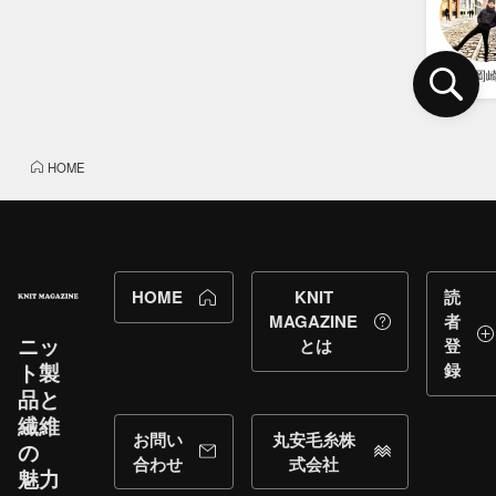
岡
HOME
HOME
KNIT
読
MAGAZINE
者
ニッ
とは
登
ト製
録
品と​
繊維
お問い
丸安毛糸株
の​
合わせ
式会社
魅力