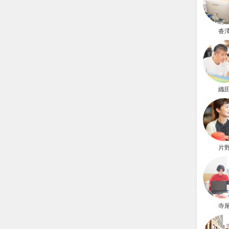
沓
織
片
寺