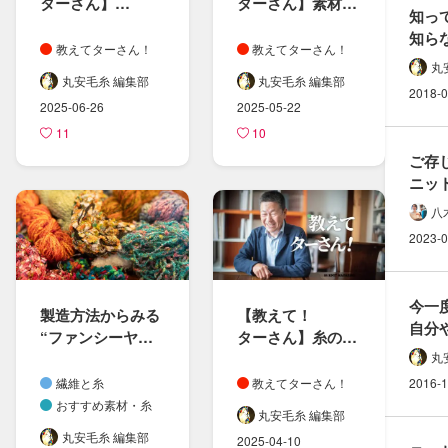
ターさん​】
ターさん​】素材の​
知っ
繊維長と​
組み合わせと​特性
知らな
マイクロン、​糸の​
教えてターさん！
教えてターさん！
民族衣
番手に​ついて
丸
どん
丸安毛糸 編集部
丸安毛糸 編集部
2018-0
2025-06-26
2025-05-22
11
10
ご存
ニット
欠かせ
八
方​「
2023-0
今​一
製造方​法から​みる​
【教えて！​
自分や
“ファンシーヤー
ターさん​】糸の​
効果
ン”の​世界
特性と​斜行の​影響
丸
繊維と糸
教えてターさん！
2016-1
おすすめ素材・糸
丸安毛糸 編集部
丸安毛糸 編集部
2025-04-10