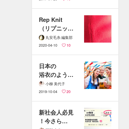
外さなくても​
問題ない？​
Rep Knit​
業者の​
（リプニット
本音とは。
）​｜縫い目の​
丸安毛糸 編集部
ほつれた​
2020-04-10
10
ニットの​
直し方
日本の​
浴衣のような​
ドイツの​
小柳 美代子
民族衣装。​
2019-10-04
20
可愛い​
「ディアンド
新社会人必見
ル」とは。
！​今さら​