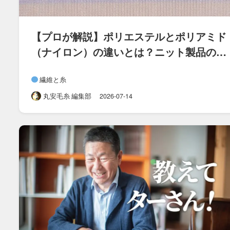
【プロが​解説】ポリエステルと​ポリアミド​
（ナイロン）の​違いとは？​ニット製品の​
選び方も​紹介
繊維と糸
丸安毛糸 編集部
2026-07-14