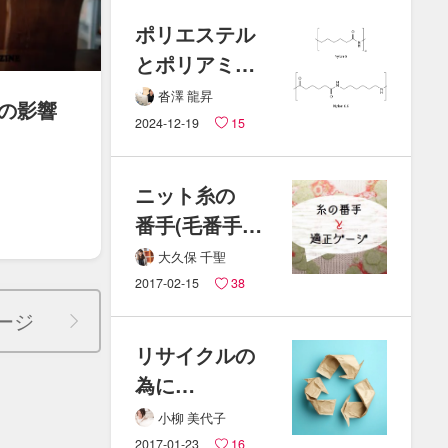
ついて​
ポリエステル
説明します
と​ポリアミド​
（ナイロン）
沓澤 龍昇
の​影響
の​
2024-12-19
15
違いとは？！
ニット糸の​
番手(​毛番手・​
綿番手)と​
大久保 千聖
適正ゲージの​
2017-02-15
38
計算方法
ージ
リサイクルの​
為に​
ホッチキスの​
小柳 美代子
針を​
2017-01-23
16