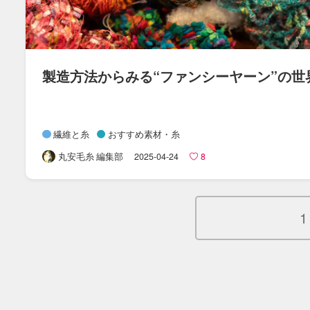
製造方法から​みる​“ファンシーヤーン”の​世
繊維と糸
おすすめ素材・糸
丸安毛糸 編集部
2025-04-24
8
1