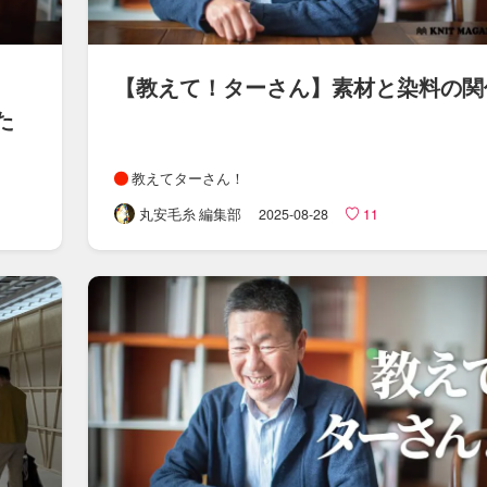
【教えて！​ターさん​】素材と​染料の​
た
教えてターさん！
丸安毛糸 編集部
2025-08-28
11