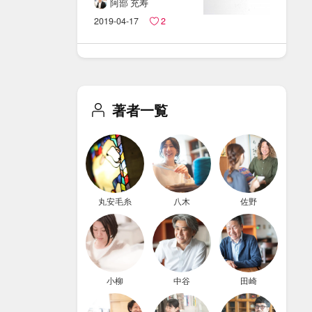
聞けない​
阿部 充寿
小切手・​
2019-04-17
2
約束手形の​
ことを​
すごーーーく​
簡潔に​
著者一覧
まとめました
。
丸安毛糸
八木
佐野
小柳
中谷
田崎