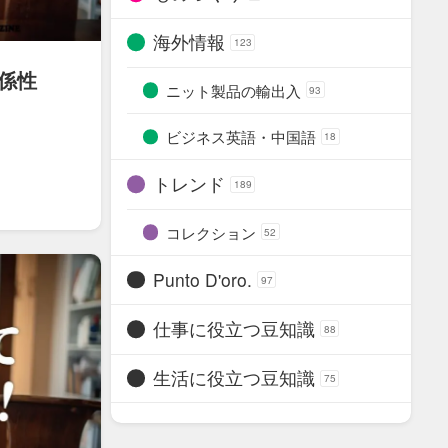
海外情報
123
関係性
ニット製品の輸出入
93
ビジネス英語・中国語
18
トレンド
189
コレクション
52
Punto D'oro.
97
仕事に役立つ豆知識
88
生活に役立つ豆知識
75