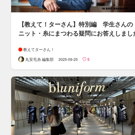
【教えて！​ターさん​】​特別編 学生さんの​
ニット・糸に​まつわる​疑問に​お答えしまし
教えてターさん！
丸安毛糸 編集部
2025-09-25
5