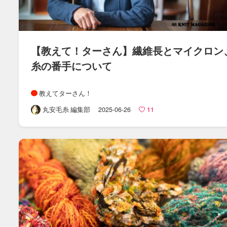
【教えて！​ターさん​】繊維長と​マイクロン、
糸の​番手に​ついて
教えてターさん！
丸安毛糸 編集部
2025-06-26
11