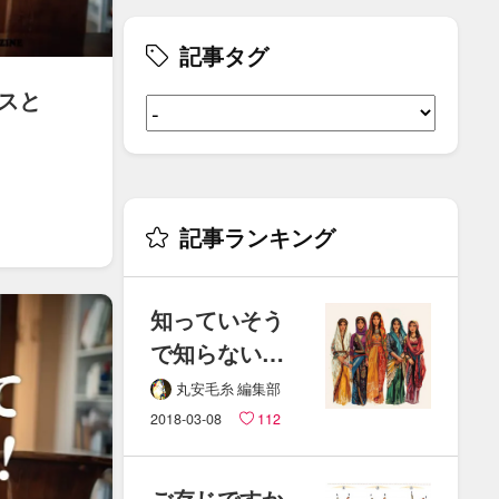
記事タグ
スと​
記事ランキング
知っていそう
で​知らない、​
あの​国の​
丸安毛糸 編集部
民族衣装って​
2018-03-08
112
どんなの？
ご存じですか