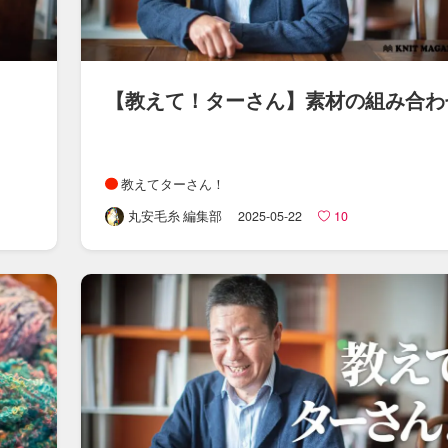
​
【教えて！​ターさん​】​素材の​組み合わ
教えてターさん！
丸安毛糸 編集部
2025-05-22
10