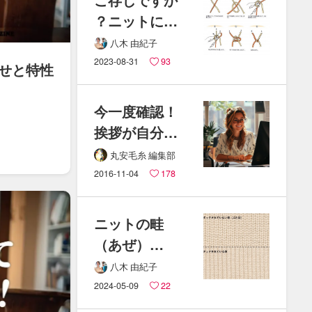
？​ニットには​
欠かせない​
八木 由紀子
糸の​結び​方​
2023-08-31
93
せと​特性
「は​た​結び」
今一度​確認！​
挨拶が​自分や​
相手に​与える​
丸安毛糸 編集部
効果
2016-11-04
178
ニットの​畦
（あぜ）​
編み・
八木 由紀子
両畦編み・
2024-05-09
22
片畦編みに​