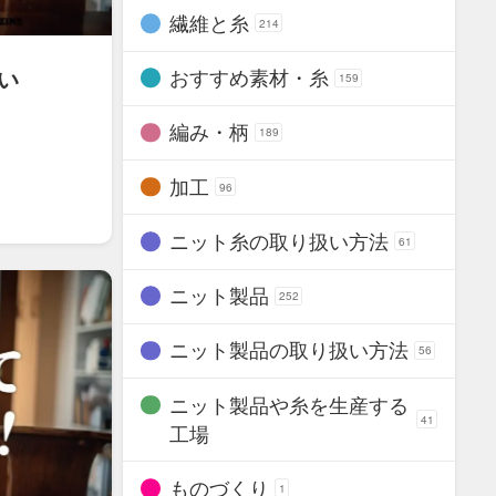
繊維と糸
214
い​
おすすめ素材・糸
159
編み・柄
189
加工
96
ニット糸の取り扱い方法
61
ニット製品
252
ニット製品の取り扱い方法
56
ニット製品や糸を生産する
41
工場
ものづくり
1