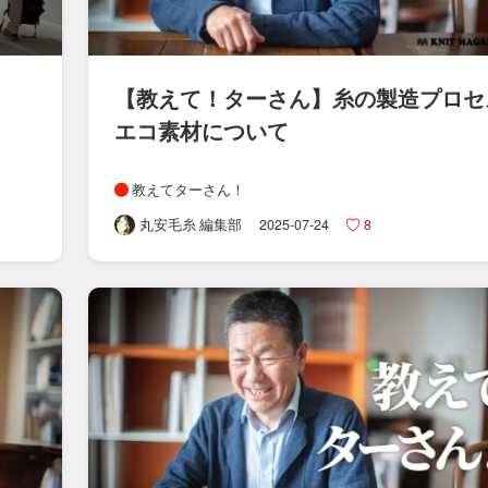
【教えて！​ターさん​】糸の​製造プロセ
エコ素材に​ついて
教えてターさん！
丸安毛糸 編集部
2025-07-24
8