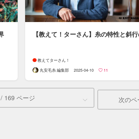
界
【教えて！​ターさん​】糸の​特性と​斜行
教えてターさん！
丸安毛糸 編集部
2025-04-10
11
 / 169 ページ
次のペ