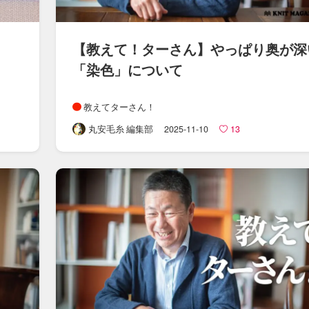
【教えて！​ターさん​】​やっぱり奥が​深
「染色」に​ついて
教えてターさん！
丸安毛糸 編集部
2025-11-10
13