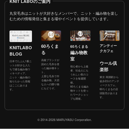
KNIT LABOのご案内
丸安毛糸はニットが大好きなメンバーで、ニット・編み物を楽し
むための情報発信と集まる場やイベントを提供しています。
60ろくま
アンティー
60ろくまる
KNITLABO
クカフェ
る
編み物教
BLOG
室
高級ブランドが
日本でたぶん1番ニ
ウール倶
認めた毛糸を使
ットが好きな人た
初心者から上級
った編み物キッ
楽部
ちで綴る編み物ウ
者、社会人にも
ト。
ィキペディア。
うれしい夜のコ
上質な毛糸で作
東京 両国駅から
ニット・編み物の
ースを毎週開
る編み物。大切
徒歩2分のアンテ
知りたかった情報
催。
な人への贈り物
ィークカフェ。
はここにありま
60ろくまる編み
にもどうぞ。
60ろくまるの店
す。
物キットを使っ
頭販売がありま
たワークショッ
す。
プも開催。
© 2014-2026 MARUYASU Corporation.