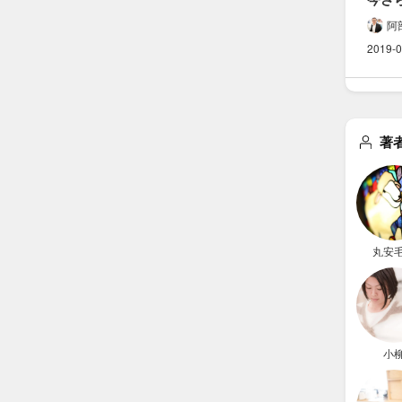
小切手
阿
ことを
2019-0
簡潔に
まと
著
丸安
小