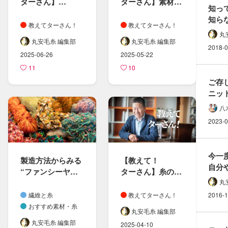
ターさん​】
ターさん​】​素材の​
知っ
繊維長と​
組み合わせと​特性
知らな
マイクロン、​糸の​
教えてターさん！
教えてターさん！
民族衣
番手に​ついて
丸
どん
丸安毛糸 編集部
丸安毛糸 編集部
2018-0
2025-06-26
2025-05-22
11
10
ご存
ニット
欠かせ
八
方​「
2023-0
今一度
製造方法から​みる​
【教えて！​
自分や
“ファンシーヤー
ターさん​】糸の​
効果
ン”の​世界
特性と​斜行の​影響
丸
繊維と糸
教えてターさん！
2016-1
おすすめ素材・糸
丸安毛糸 編集部
丸安毛糸 編集部
2025-04-10