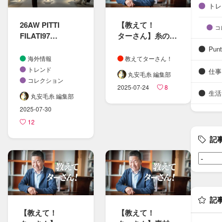
トレ
26AW PITTI
【教えて！​
コ
FILATI97
ターさん​】糸の​
レポート
製造プロセスと​
Punt
エコ素材に​ついて
海外情報
教えてターさん！
トレンド
仕事
丸安毛糸 編集部
コレクション
2025-07-24
8
生活
丸安毛糸 編集部
2025-07-30
12
記
記
【教えて！​
【教えて！​