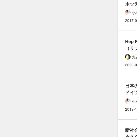
ホッチ
外さな
小
問題な
2017-0
本音
Rep K
（リ
縫い目
丸
ニッ
2020-0
日本の
ドイツ
可愛い
小
「デ
2019-1
とは
新社
今さら