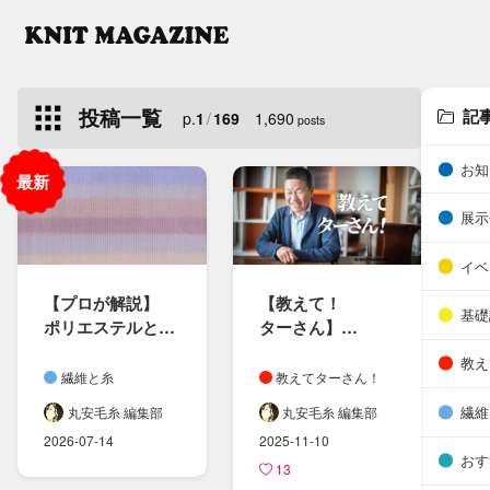
投稿一覧
記
p.
1
/
169
1,690
posts
お知
展示
イベ
【プロが​解説】
【教えて！​
基礎
ポリエステルと​
ターさん​】​
ポリアミド​
やっぱり奥が​深い​
教え
（ナイロン）の​
「染色」に​ついて
繊維と糸
教えてターさん！
違いとは？​
繊維
丸安毛糸 編集部
丸安毛糸 編集部
ニット製品の​
2026-07-14
2025-11-10
選び方も​紹介
おす
13