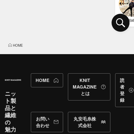
岡
HOME
HOME
KNIT
読
MAGAZINE
者
ニッ
とは
登
ト製
録
品と​
繊維
お問い
丸安毛糸株
の​
合わせ
式会社
魅力