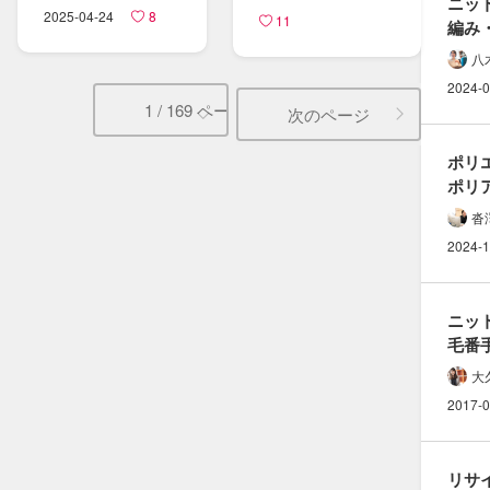
ニット
2025-04-24
8
11
編み
片畦編
八
説明
2024-0
1 / 169 ページ
次のページ
ポリ
ポリア
（ナ
沓
違い
2024-1
ニット
毛番手
適正ゲ
大
計算
2017-0
リサイ