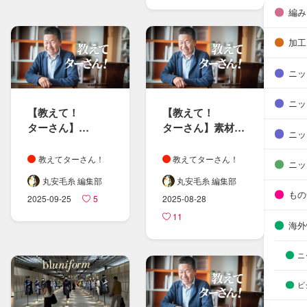
編み
加工
ニッ
ニッ
【教えて！​
【教えて！​
ターさん​】​
ターさん​】素材と​
ニッ
特別編
染料の​関係性
学生さんの​
教えてターさん！
教えてターさん！
ニッ
ニット・糸に​
丸安毛糸 編集部
丸安毛糸 編集部
まつわる​疑問に​
もの
2025-09-25
5
2025-08-28
お答えしました
11
海外
ニ
ビ