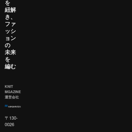
を​
紐解
き、​
ファ
ッシ
ョン
の​
未来
を​
編む
KNIT
MGAZINE
運営会社
〒130-
0026