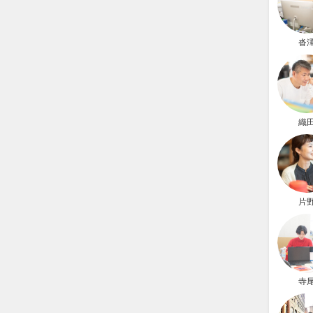
沓
織
片
寺