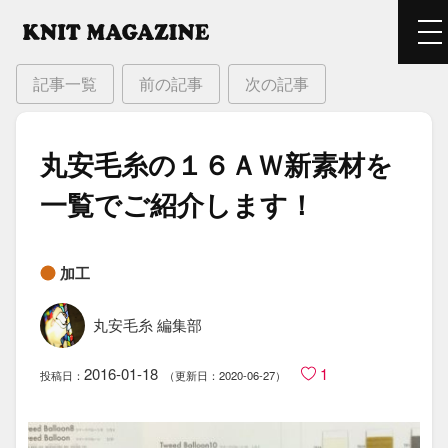
記事一覧
前の記事
次の記事
丸安毛糸の​１６ＡＷ新素材を​
一覧で​ご紹介します！
加工
丸安毛糸 編集部
2016-01-18
1
投稿日：
（更新日：2020-06-27）