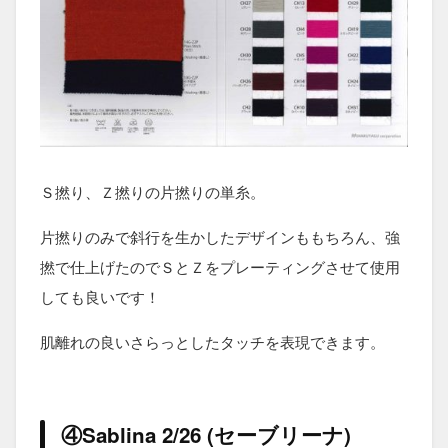
Ｓ撚り、Ｚ撚りの片撚りの単糸。
片撚りのみで斜行を生かしたデザインももちろん、強
撚で仕上げたのでＳとＺをプレーティングさせて使用
しても良いです！
肌離れの良いさらっとしたタッチを表現できます。
④Sablina 2/26 (セーブリーナ)