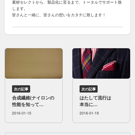
素材セレクトから、製品化に至るまで、トータルでサポート致
します。
皆さんと一緒に、皆さんの想いをカタチに致します！
次の記事
次の記事
合成繊維(ナイロンの​
は​たして​流行は​
性能を​知って​
本当に​
使いこなそう​)
回ってくる・・・
2016-01-15
2016-01-19
のかな？？？