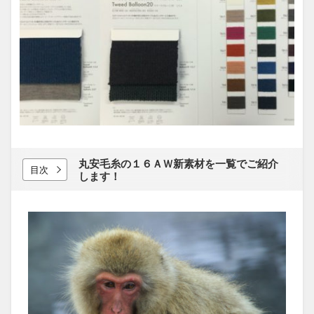
丸安毛糸の​１６ＡＷ新素材を​一覧で​ご紹介
目次
します！