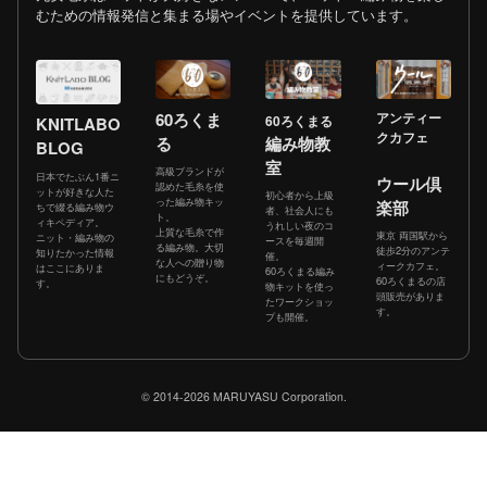
むための情報発信と集まる場やイベントを提供しています。
60ろくま
アンティー
60ろくまる
KNITLABO
クカフェ
る
編み物教
BLOG
室
高級ブランドが
日本でたぶん1番ニ
ウール倶
認めた毛糸を使
ットが好きな人た
初心者から上級
った編み物キッ
楽部
ちで綴る編み物ウ
者、社会人にも
ト。
ィキペディア。
うれしい夜のコ
上質な毛糸で作
東京 両国駅から
ニット・編み物の
ースを毎週開
る編み物。大切
徒歩2分のアンテ
知りたかった情報
催。
な人への贈り物
ィークカフェ。
はここにありま
60ろくまる編み
にもどうぞ。
60ろくまるの店
す。
物キットを使っ
頭販売がありま
たワークショッ
す。
プも開催。
© 2014-2026 MARUYASU Corporation.