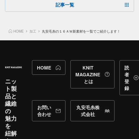
記事一覧
HOME
加工
丸安毛糸の１６ＡＷ新素材を一覧でご紹介します！
HOME
KNIT
読
MAGAZINE
者
ニッ
とは
登
ト製
録
品と​
繊維
お問い
丸安毛糸株
の​
合わせ
式会社
魅力
を​
紐解