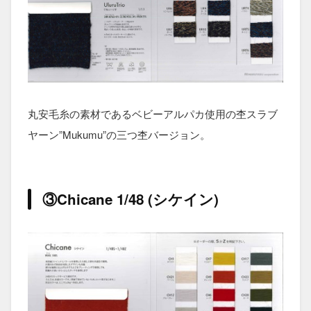
丸安毛糸の素材であるベビーアルパカ使用の杢スラブ
ヤーン”Mukumu”の三つ杢バージョン。
③Chicane 1/48 (シケイン)