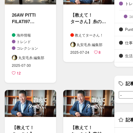
トレ
26AW PITTI
【教えて！​
コ
FILATI97
ターさん​】糸の​
レポート
製造プロセスと​
Punt
エコ素材に​ついて
海外情報
教えてターさん！
トレンド
仕事
丸安毛糸 編集部
コレクション
2025-07-24
8
生活
丸安毛糸 編集部
2025-07-30
12
記
記
【教えて！​
【教えて！​