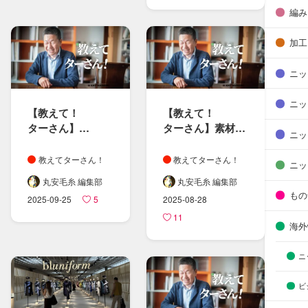
編み
加工
ニッ
ニッ
【教えて！​
【教えて！​
ターさん​】​
ターさん​】素材と​
ニッ
特別編
染料の​関係性
学生さんの​
教えてターさん！
教えてターさん！
ニッ
ニット・糸に​
丸安毛糸 編集部
丸安毛糸 編集部
まつわる​疑問に​
もの
2025-09-25
5
2025-08-28
お答えしました
11
海外
ニ
ビ