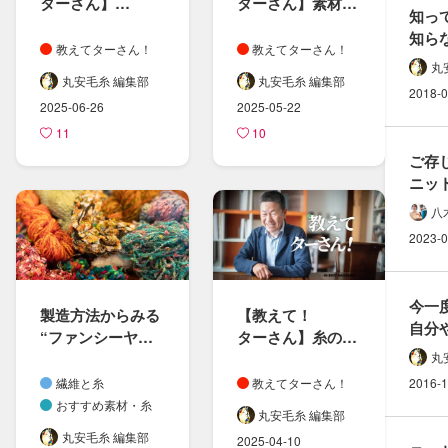
ターさん​】
ターさん​】​素材の​
知っ
繊維長と​
組み合わせと​特性
知らな
マイクロン、​糸の​
教えてターさん！
教えてターさん！
民族衣
番手に​ついて
丸
どん
丸安毛糸 編集部
丸安毛糸 編集部
2018-0
2025-06-26
2025-05-22
11
10
ご存
ニット
欠かせ
八
方​「
2023-0
今一度
製造方法から​みる​
【教えて！​
自分や
“ファンシーヤー
ターさん​】糸の​
効果
ン”の​世界
特性と​斜行の​影響
丸
繊維と糸
教えてターさん！
2016-1
おすすめ素材・糸
丸安毛糸 編集部
丸安毛糸 編集部
2025-04-10