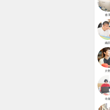
沓
織
片
寺