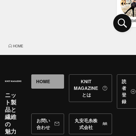
岡
HOME
HOME
KNIT
読
MAGAZINE
者
ニッ
とは
登
ト製
録
品と​
繊維
お問い
丸安毛糸株
の​
合わせ
式会社
魅力