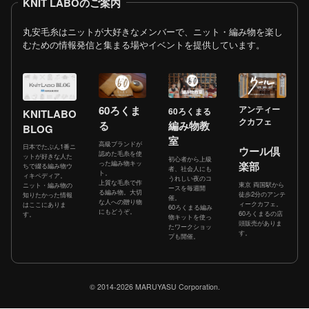
KNIT LABOのご案内
丸安毛糸はニットが大好きなメンバーで、ニット・編み物を楽し
むための情報発信と集まる場やイベントを提供しています。
60ろくま
アンティー
60ろくまる
KNITLABO
クカフェ
る
編み物教
BLOG
室
高級ブランドが
日本でたぶん1番ニ
ウール倶
認めた毛糸を使
ットが好きな人た
初心者から上級
った編み物キッ
楽部
ちで綴る編み物ウ
者、社会人にも
ト。
ィキペディア。
うれしい夜のコ
上質な毛糸で作
東京 両国駅から
ニット・編み物の
ースを毎週開
る編み物。大切
徒歩2分のアンテ
知りたかった情報
催。
な人への贈り物
ィークカフェ。
はここにありま
60ろくまる編み
にもどうぞ。
60ろくまるの店
す。
物キットを使っ
頭販売がありま
たワークショッ
す。
プも開催。
© 2014-2026 MARUYASU Corporation.