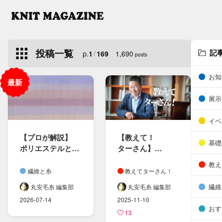
投稿一覧
記
p.
1
/
169
1,690
posts
お知
展示
イベ
【プロが​解説】
【教えて！​
基礎
ポリエステルと​
ターさん​】​
ポリアミド​
やっぱり奥が​深い​
教え
（ナイロン）の​
「染色」に​ついて
繊維と糸
教えてターさん！
違いとは？​
繊維
丸安毛糸 編集部
丸安毛糸 編集部
ニット製品の​
2026-07-14
2025-11-10
選び方も​紹介
おす
13