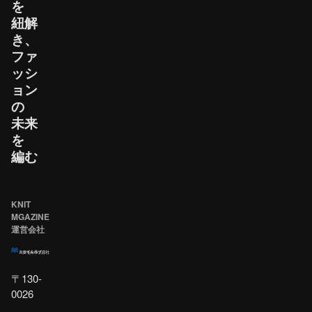
を​
紐解
き、​
ファ
ッシ
ョン
の​
未来
を​
編む
KNIT
MGAZINE
運営会社
〒130-
0026