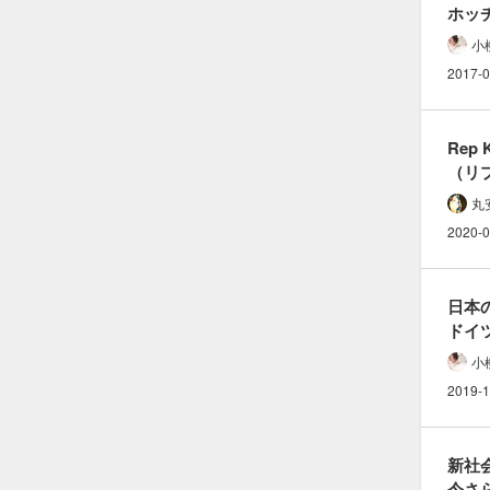
ホッチ
外さな
小
問題な
2017-0
本音
Rep K
（リ
縫い目
丸
ニッ
2020-0
日本の
ドイツ
可愛い
小
「デ
2019-1
とは
新社
今さら