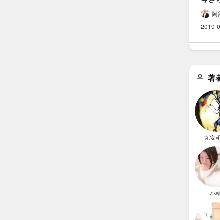
小切手
阿
ことを
2019-0
簡潔に
まと
著
丸安
小