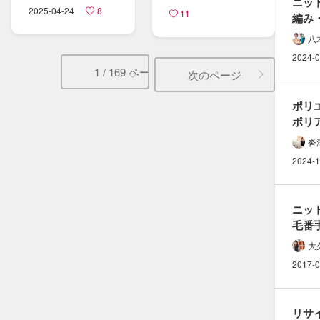
ニット
2025-04-24
8
11
編み
片畦編
八
説明
2024-0
1 / 169 ページ
次のページ
ポリ
ポリア
（ナ
沓
違い
2024-1
ニット
毛番手
適正ゲ
大
計算
2017-0
リサイ