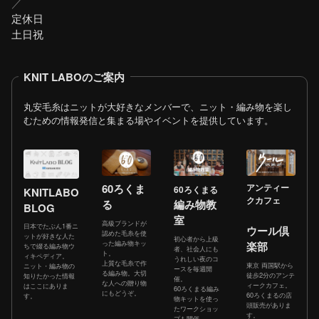
／
定休日
土日祝
KNIT LABOのご案内
丸安毛糸はニットが大好きなメンバーで、ニット・編み物を楽し
むための情報発信と集まる場やイベントを提供しています。
60ろくま
アンティー
60ろくまる
KNITLABO
クカフェ
る
編み物教
BLOG
室
高級ブランドが
日本でたぶん1番ニ
ウール倶
認めた毛糸を使
ットが好きな人た
初心者から上級
った編み物キッ
楽部
ちで綴る編み物ウ
者、社会人にも
ト。
ィキペディア。
うれしい夜のコ
上質な毛糸で作
東京 両国駅から
ニット・編み物の
ースを毎週開
る編み物。大切
徒歩2分のアンテ
知りたかった情報
催。
な人への贈り物
ィークカフェ。
はここにありま
60ろくまる編み
にもどうぞ。
60ろくまるの店
す。
物キットを使っ
頭販売がありま
たワークショッ
す。
プも開催。