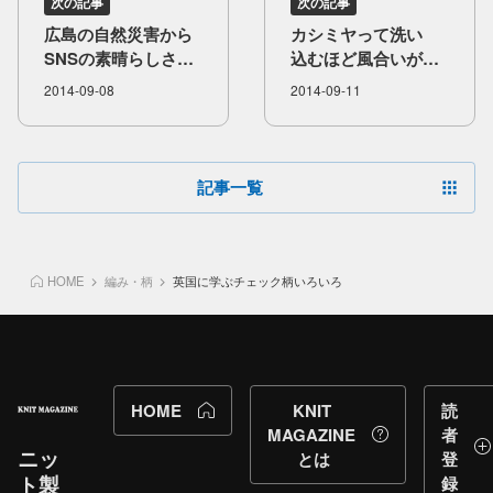
次の記事
次の記事
広島の​自然災害から​
カシミヤって​洗い​
SNSの​素晴らしさを​
込むほど​風合いが​
再認識！
良くなるって​
2014-09-08
2014-09-11
ホント？
記事一覧
HOME
編み・柄
英国に学ぶチェック柄いろいろ
HOME
KNIT
読
MAGAZINE
者
ニッ
とは
登
ト製
録