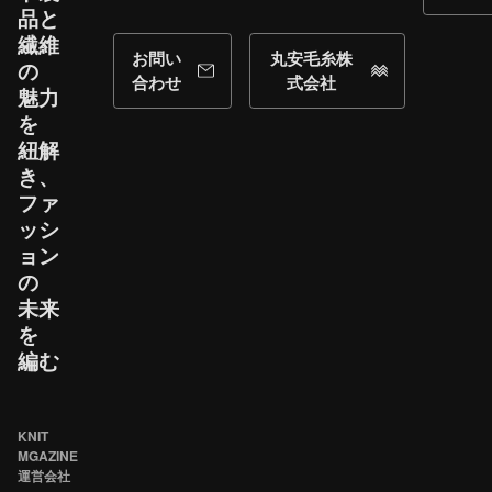
品と​
繊維
お問い
丸安毛糸株
の​
合わせ
式会社
魅力
を​
紐解
き、​
ファ
ッシ
ョン
の​
未来
を​
編む
KNIT
MGAZINE
運営会社