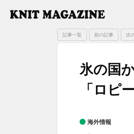
記事一覧
前の記事
次
氷の​国か
「ロピ
海外情報