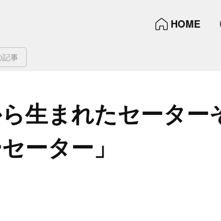
HOME
の記事
ら​生まれた​セーター​
ーセーター」