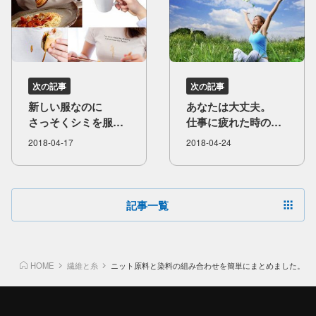
次の記事
次の記事
新しい​服なのに​
あなたは​大丈夫。​
さっそく​シミを​服に​
仕事に​疲れた​時の​
付けちゃったら！？
解消法を​
2018-04-17
2018-04-24
ご紹介します。
記事一覧
HOME
繊維と糸
ニット原料と染料の組み合わせを簡単にまとめました。