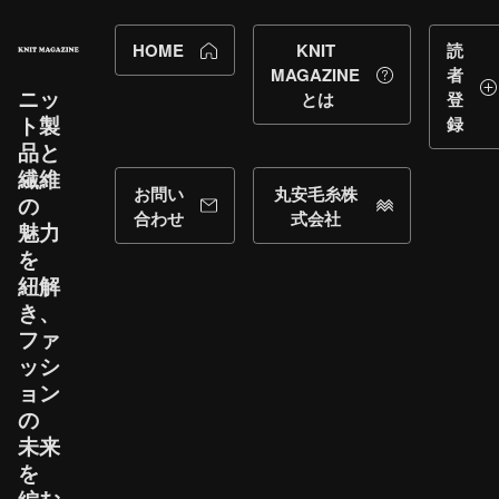
HOME
KNIT
読
MAGAZINE
者
ニッ
とは
登
ト製
録
品と​
繊維
お問い
丸安毛糸株
の​
合わせ
式会社
魅力
を​
紐解
き、​
ファ
ッシ
ョン
の​
未来
を​