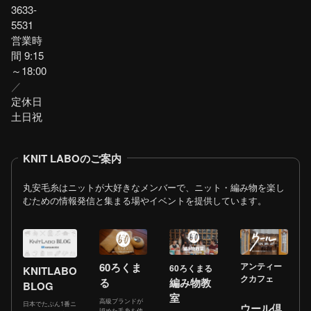
3633-
5531
営業時
間 9:15
～18:00
／
定休日
土日祝
KNIT LABOのご案内
丸安毛糸はニットが大好きなメンバーで、ニット・編み物を楽し
むための情報発信と集まる場やイベントを提供しています。
60ろくま
アンティー
60ろくまる
KNITLABO
クカフェ
る
編み物教
BLOG
室
高級ブランドが
日本でたぶん1番ニ
ウール倶
認めた毛糸を使