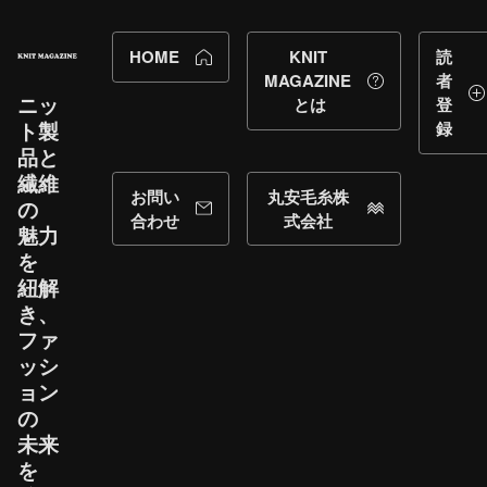
HOME
KNIT
読
MAGAZINE
者
ニッ
とは
登
ト製
録
品と​
繊維
お問い
丸安毛糸株
の​
合わせ
式会社
魅力
を​
紐解
き、​
ファ
ッシ
ョン
の​
未来
を​