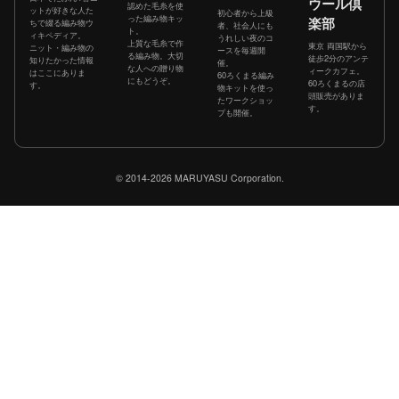
ウール倶
認めた毛糸を使
ットが好きな人た
初心者から上級
った編み物キッ
楽部
ちで綴る編み物ウ
者、社会人にも
ト。
ィキペディア。
うれしい夜のコ
上質な毛糸で作
東京 両国駅から
ニット・編み物の
ースを毎週開
る編み物。大切
徒歩2分のアンテ
知りたかった情報
催。
な人への贈り物
ィークカフェ。
はここにありま
60ろくまる編み
にもどうぞ。
60ろくまるの店
す。
物キットを使っ
頭販売がありま
たワークショッ
す。
プも開催。
© 2014-2026 MARUYASU Corporation.