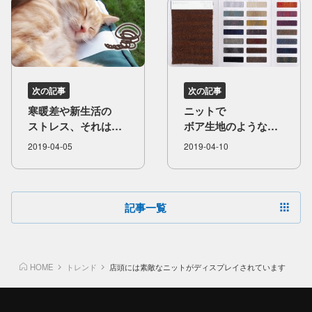
次の記事
次の記事
寒暖差や​新生活の​
ニットで​
ストレス、​それは​
ボア生地のような​
「春バテ」
編地を​つくろう！
2019-04-05
2019-04-10
記事一覧
HOME
トレンド
店頭には素敵なニットがディスプレイされています