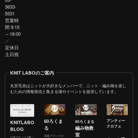
3633-
5531
営業時
間 9:15
～18:00
／
定休日
土日祝
KNIT LABOのご案内
丸安毛糸はニットが大好きなメンバーで、ニット・編み物を楽し
むための情報発信と集まる場やイベントを提供しています。
60ろくま
アンティー
60ろくまる
KNITLABO
クカフェ
る
編み物教
BLOG
室
高級ブランドが
日本でたぶん1番ニ