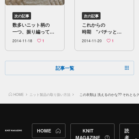
次の記事
次の記事
数多い​ニット柄の​
これからの​
一つ、​振り編って​
時期 ”バチッと​
ご存知ですか？
痛い”静電気
2014-11-18
1
2014-11-20
1
ファスナー現象に​
ついて
記事一覧
HOME
ニット製品の取り扱い方法
この衣類は 洗えるのかな?? それともク
HOME
KNIT
読
MAGAZINE
者