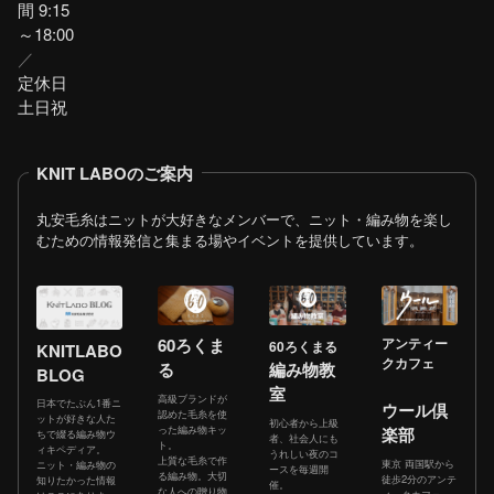
間 9:15
～18:00
／
定休日
土日祝
KNIT LABOのご案内
丸安毛糸はニットが大好きなメンバーで、ニット・編み物を楽し
むための情報発信と集まる場やイベントを提供しています。
60ろくま
アンティー
60ろくまる
KNITLABO
クカフェ
る
編み物教
BLOG
室
高級ブランドが
日本でたぶん1番ニ
ウール倶
認めた毛糸を使
ットが好きな人た
初心者から上級
った編み物キッ
楽部
ちで綴る編み物ウ
者、社会人にも
ト。
ィキペディア。
うれしい夜のコ
上質な毛糸で作
東京 両国駅から
ニット・編み物の
ースを毎週開
る編み物。大切
徒歩2分のアンテ
知りたかった情報
催。
な人への贈り物
ィークカフェ。