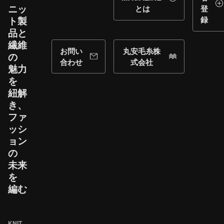
ニッ
とは
登
ト製
録
品と​
繊維
お問い
丸安毛糸株
の​
合わせ
式会社
魅力
を​
紐解
き、​
ファ
ッシ
ョン
の​
未来
を​
編む
KNIT