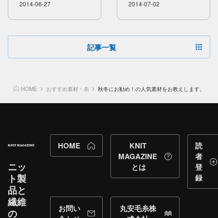
お洒落を！！
相性抜群！！
2014-06-27
2014-07-02
記事一覧
HOME
おすすめ素材・糸
秋冬にお勧め！の人気素材をお教えします。
HOME
KNIT
読
MAGAZINE
者
ニッ
とは
登
ト製
録
品と​
繊維
お問い
丸安毛糸株
の​