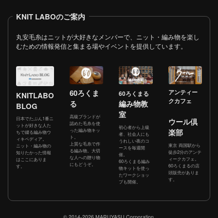
KNIT LABOのご案内
丸安毛糸はニットが大好きなメンバーで、ニット・編み物を楽し
むための情報発信と集まる場やイベントを提供しています。
60ろくま
アンティー
60ろくまる
KNITLABO
クカフェ
る
編み物教
BLOG
室
高級ブランドが
日本でたぶん1番ニ
ウール倶
認めた毛糸を使
ットが好きな人た
初心者から上級
った編み物キッ
楽部
ちで綴る編み物ウ
者、社会人にも
ト。
ィキペディア。
うれしい夜のコ
上質な毛糸で作
東京 両国駅から
ニット・編み物の
ースを毎週開
る編み物。大切
徒歩2分のアンテ
知りたかった情報
催。
な人への贈り物
ィークカフェ。
はここにありま
60ろくまる編み
にもどうぞ。
60ろくまるの店
す。
物キットを使っ
頭販売がありま
たワークショッ
す。
プも開催。
© 2014-2026 MARUYASU Corporation.