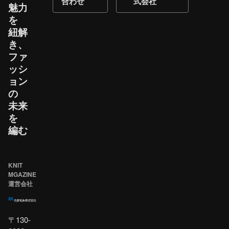
合わせ
式会社
魅力
を​
紐解
き、​
ファ
ッシ
ョン
の​
未来
を​
編む
KNIT
MGAZINE
運営会社
〒130-