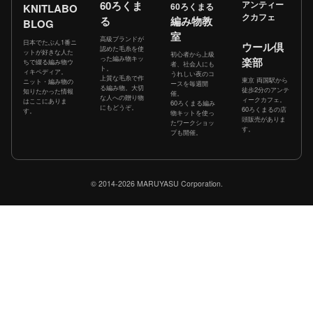
60ろくま
アンティー
60ろくまる
KNITLABO
クカフェ
る
編み物教
BLOG
室
高級ブランドが
日本でたぶん1番ニ
ウール倶
認めた毛糸を使
ットが好きな人た
初心者から上級
った編み物キッ
楽部
ちで綴る編み物ウ
者、社会人にも
ト。
ィキペディア。
うれしい夜のコ
上質な毛糸で作
東京 両国駅から
ニット・編み物の
ースを毎週開
る編み物。大切
徒歩2分のアンテ
知りたかった情報
催。
な人への贈り物
ィークカフェ。
はここにありま
60ろくまる編み
にもどうぞ。
60ろくまるの店
す。
物キットを使っ
頭販売がありま
たワークショッ
す。
プも開催。
© 2014-2026 MARUYASU Corporation.