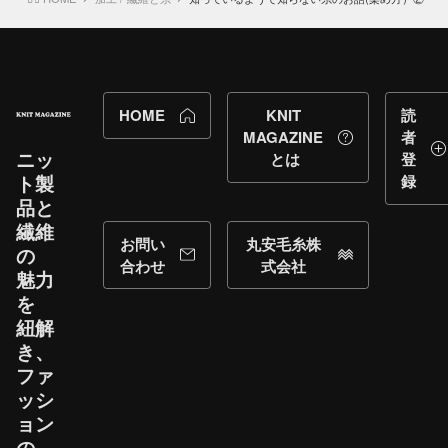
HOME
KNIT
読
MAGAZINE
者
ニッ
とは
登
ト製
録
品と​
繊維
お問い
丸安毛糸株
の​
合わせ
式会社
魅力
を​
紐解
き、​
ファ
ッシ
ョン
の​