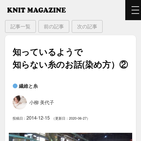
記事一覧
前の記事
次の記事
知っているようで​
知らない糸の​お話(染め方）​②
繊維と糸
小柳 美代子
2014-12-15
投稿日：
（更新日：2020-06-27）