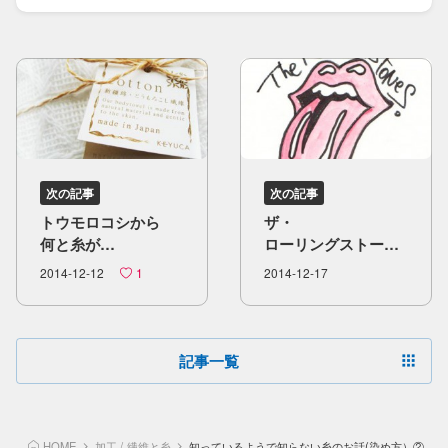
次の記事
次の記事
トウモロコシから​
ザ・
何と​糸が​
ローリングストーン
出来るんですよ！
ズ！！​“キース・
2014-12-12
1
2014-12-17
リチャーズ来日公演
時の​あの​
スカジャンを​
ニットで​
記事一覧
作り込む！！​”
HOME
加工
/
繊維と糸
知っているようで知らない糸のお話(染め方）②