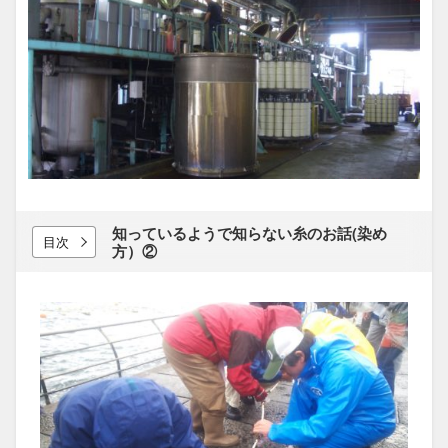
知っているようで​知らない糸の​お話(染め
目次
方）​②