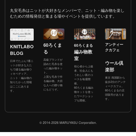
丸安毛糸はニットが大好きなメンバーで、ニット・編み物を楽し
むための情報発信と集まる場やイベントを提供しています。
60ろくま
アンティー
60ろくまる
KNITLABO
クカフェ
る
編み物教
BLOG
室
高級ブランドが
日本でたぶん1番ニ
ウール倶
認めた毛糸を使
ットが好きな人た
初心者から上級
った編み物キッ
楽部
ちで綴る編み物ウ
者、社会人にも
ト。
ィキペディア。
うれしい夜のコ
上質な毛糸で作
東京 両国駅から
ニット・編み物の
ースを毎週開
る編み物。大切
徒歩2分のアンテ
知りたかった情報
催。
な人への贈り物
ィークカフェ。
はここにありま
60ろくまる編み
にもどうぞ。
60ろくまるの店
す。
物キットを使っ
頭販売がありま
たワークショッ
す。
プも開催。
© 2014-2026 MARUYASU Corporation.