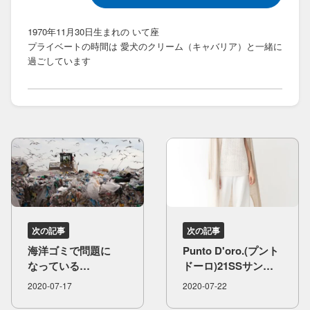
1970年11月30日生まれの いて座
プライベートの時間は 愛犬のクリーム（キャバリア）と一緒に
過ごしています
次の記事
次の記事
海洋ゴミで​問題に​
Punto D'oro.(プント
なっている​
ドーロ)21SSサンプ
プラスチックって​
ル​上がり確認中
2020-07-17
2020-07-22
リサイクルされてい