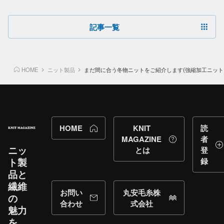
るんでしょうか？
記事一覧
HOME
ニット製品
まだ間に合う冬物ニットをご紹介します(強縮加工ニット
HOME
KNIT
読
MAGAZINE
者
ニッ
とは
登
ト製
録
品と​
繊維
お問い
丸安毛糸株
の​
合わせ
式会社
魅力
を​