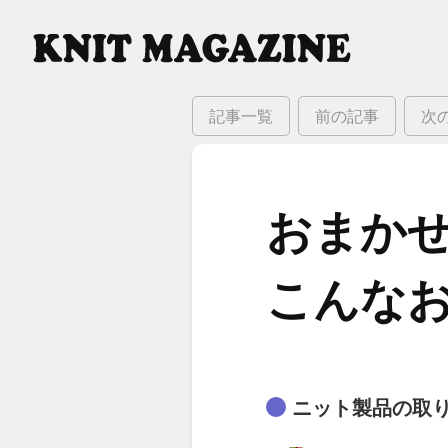
記事一覧
前の記事
次
おまかせ
こんな​
ニット製品の取