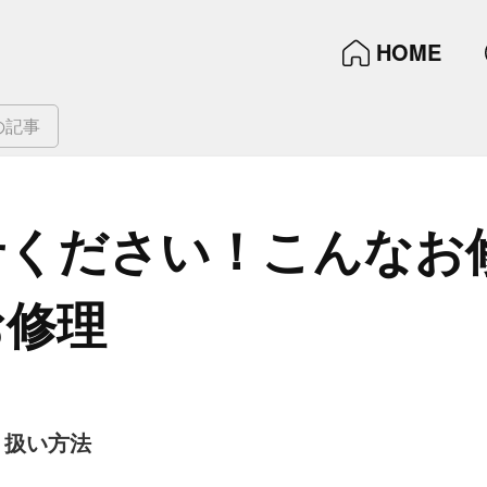
HOME
の記事
​ください！​こんな​お
お修理
り扱い方法