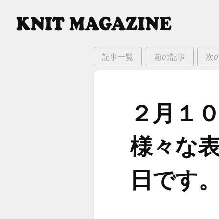
記事一覧
前の記事
次
２月１０
様々な​表
日です