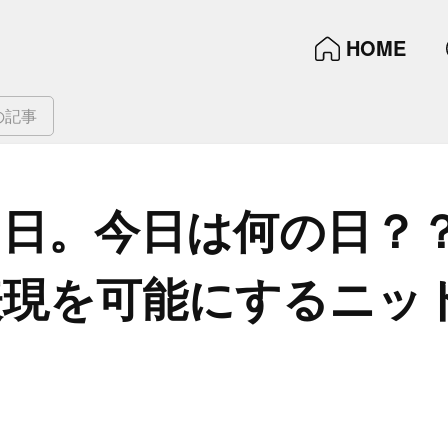
HOME
の記事
日。​今日は​何の​日？
現を​可能に​する​ニット
。