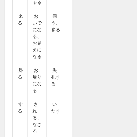
ゃる
来
お
伺
る
いで
う、
にな
参る
る、
お見
えに
なる
帰
お
失
る
帰り
礼す
にな
る
る
す
さ
い
る
れ
たす
る、
なさ
る