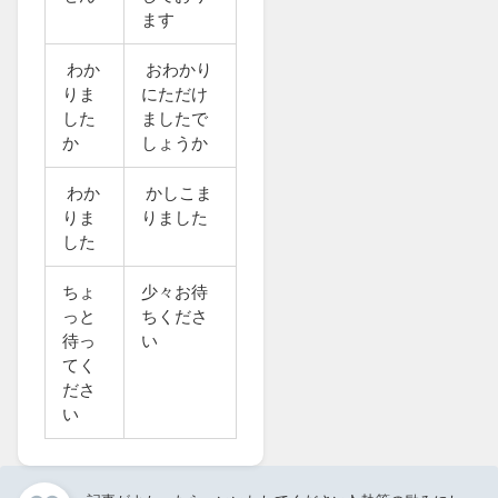
ます
わか
おわかり
りま
にただけ
した
ましたで
か
しょうか
わか
かしこま
りま
りました
した
ちょ
少々お待
っと
ちくださ
待っ
い
てく
ださ
い