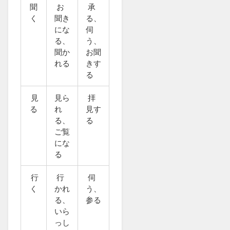
聞
お
承
く
聞き
る、
にな
伺
る、
う、
聞か
お聞
れる
きす
る
見
見ら
拝
る
れ
見す
る、
る
ご覧
にな
る
行
行
伺
く
かれ
う、
る、
参る
いら
っし