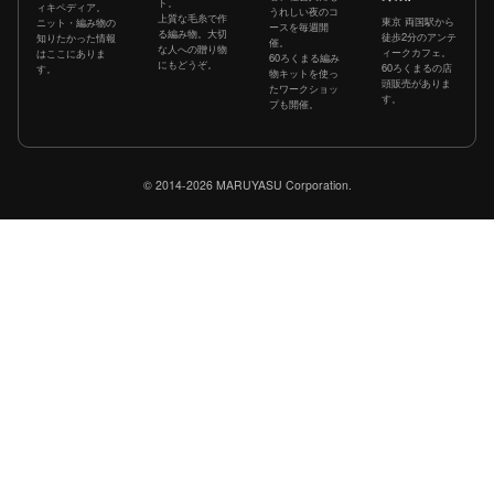
ト。
ィキペディア。
うれしい夜のコ
上質な毛糸で作
東京 両国駅から
ニット・編み物の
ースを毎週開
る編み物。大切
徒歩2分のアンテ
知りたかった情報
催。
な人への贈り物
ィークカフェ。
はここにありま
60ろくまる編み
にもどうぞ。
60ろくまるの店
す。
物キットを使っ
頭販売がありま
たワークショッ
す。
プも開催。
© 2014-2026 MARUYASU Corporation.