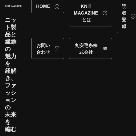
HOME
KNIT
読
MAGAZINE
者
ニッ
とは
登
ト製
録
品と​
繊維
お問い
丸安毛糸株
の​
合わせ
式会社
魅力
を​
紐解
き、​
ファ
ッシ
ョン
の​
未来
を​
編む