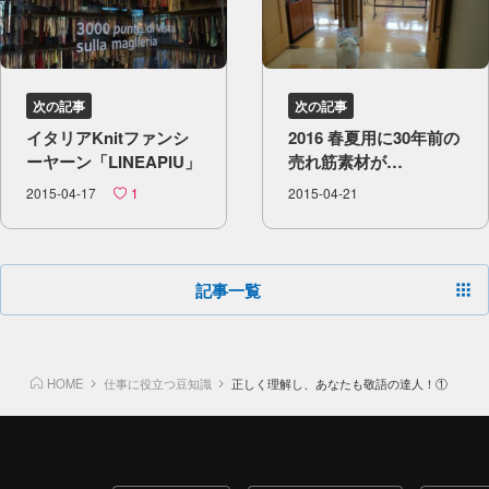
次の記事
次の記事
イタリアKnitファンシ
2016 春夏用に​30年前の​
ーヤーン​「LINEAPIU」
売れ筋素材が​
カラーカードで​
2015-04-17
1
2015-04-21
復活します
記事一覧
HOME
仕事に役立つ豆知識
正しく理解し、あなたも敬語の達人！①