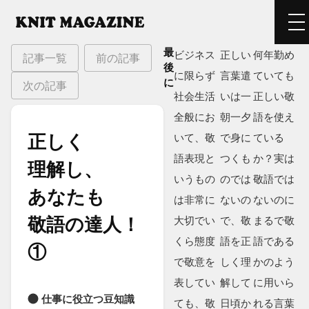
最
ビジネス
正しい
何年勤め
記事一覧
前の記事
後
に限らず
言葉遣
ていても
に
次の記事
社会生活
いは一
正しい敬
全般にお
朝一夕
語を使え
正しく​
いて、敬
で身に
ている
語表現と
つくも
か？実は
理解し、​
いうもの
のでは
敬語では
あなたも​
は非常に
ないの
ないのに
敬語の​達人！​
大切でい
で、敬
まるで敬
くら態度
語を正
語である
①
で敬意を
しく理
かのよう
表してい
解して
に用いら
仕事に役立つ豆知識
ても、敬
日頃か
れる言葉