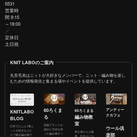
5531
営業時
間 9:15
～18:00
／
定休日
土日祝
KNIT LABOのご案内
丸安毛糸はニットが大好きなメンバーで、ニット・編み物を楽し
むための情報発信と集まる場やイベントを提供しています。
60ろくま
アンティー
60ろくまる
KNITLABO
クカフェ
る
編み物教
BLOG
室
高級ブランドが
日本でたぶん1番ニ
ウール倶
認めた毛糸を使
ットが好きな人た
初心者から上級
った編み物キッ
楽部
ちで綴る編み物ウ
者、社会人にも