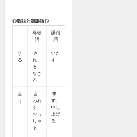
◎敬語と謙譲語◎
尊敬
謙譲
語
語
す
さ
いた
る
れ
す
る、
なさ
る
言
言
申
う
われ
す、
る、
申し
おっ
上げ
しゃ
る
る