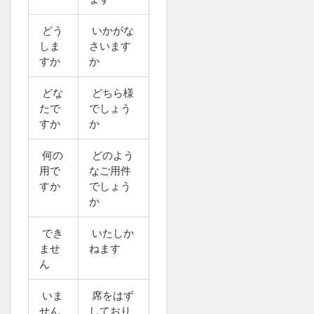
どう
いかがな
しま
さいます
すか
か
どな
どちら様
たで
でしょう
すか
か
何の
どのよう
用で
なご用件
すか
でしょう
か
でき
いたしか
ませ
ねます
ん
いま
席をはず
せん
しており