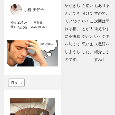
語がきち
ら使い
もありま
小柳 美代子
んとでき
分けて
すので、
ていなけ
いくこ
次回は間
2015-
投稿
（更新日：
日：
2020-06-27）
04-20
れば相手
とが大
違えやす
に不快感
切だと
いビジネ
を与えて
思いま
ス敬語を
しまうも
した。
紹介しま
のです。
すね！
目次