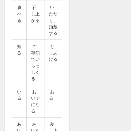
食
召
い
べ
し上
ただ
る
がる
く、
頂戴
する
知
ご
存
る
存知
じあ
でい
げる
らっ
しゃ
る
い
お
お
る
いで
る
にな
る
あ
あ
差
げ
げら
し上