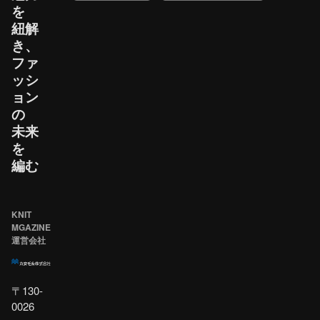
を​
紐解
き、​
ファ
ッシ
ョン
の​
未来
を​
編む
KNIT
MGAZINE
運営会社
〒130-
0026