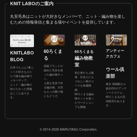
KNIT LABOのご案内
丸安毛糸はニットが大好きなメンバーで、ニット・編み物を楽し
むための情報発信と集まる場やイベントを提供しています。
60ろくま
アンティー
60ろくまる
KNITLABO
クカフェ
る
編み物教
BLOG
室
高級ブランドが
日本でたぶん1番ニ
ウール倶
認めた毛糸を使
ットが好きな人た
初心者から上級
った編み物キッ
楽部
ちで綴る編み物ウ
者、社会人にも
ト。
ィキペディア。
うれしい夜のコ
上質な毛糸で作
東京 両国駅から
ニット・編み物の
ースを毎週開
る編み物。大切
徒歩2分のアンテ
知りたかった情報
催。
な人への贈り物
ィークカフェ。
はここにありま
60ろくまる編み
にもどうぞ。
60ろくまるの店
す。
物キットを使っ
頭販売がありま
たワークショッ
す。
プも開催。
© 2014-2026 MARUYASU Corporation.