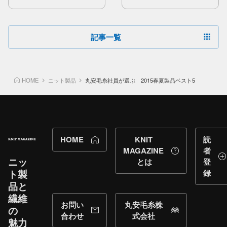
記事一覧
HOME
ニット製品
丸安毛糸社員が選ぶ 2015春夏製品ベスト5
HOME
KNIT
読
MAGAZINE
者
ニッ
とは
登
ト製
録
品と​
繊維
お問い
丸安毛糸株
の​
合わせ
式会社
魅力