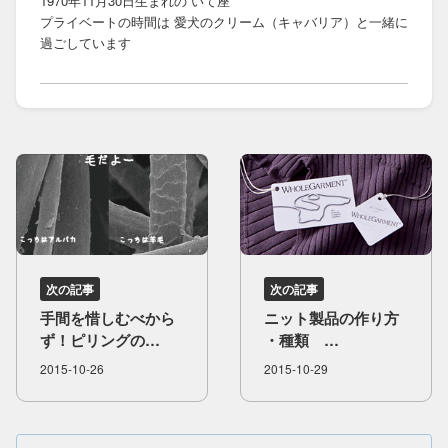
1970年11月30日生まれの いて座
プライベートの時間は 愛犬のクリーム（キャバリア）と一緒に
過ごしています
次の記事
次の記事
手間を​惜しむべから​
ニット製品の​作り方​
ず！​ピリングの​
・種類
発生原因、​手入れ方​
ホールガーメントに​
2015-10-26
2015-10-29
法を​解説します
ついて​③ 手袋から​
セーターへ