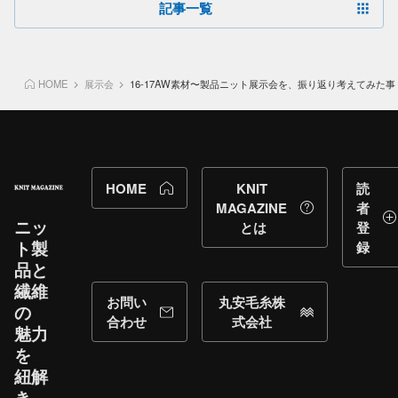
記事一覧
HOME
展示会
16-17AW素材〜製品ニット展示会を、振り返り考えてみた事
HOME
KNIT
読
MAGAZINE
者
ニッ
とは
登
ト製
録
品と​
繊維
お問い
丸安毛糸株
の​
合わせ
式会社
魅力
を​
紐解
き、​