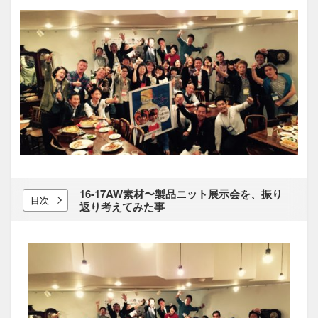
16-17AW素材〜製品ニット展示会を、​振り
目次
返り​考えてみた​事