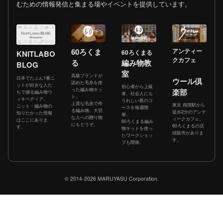
むための情報発信と集まる場やイベントを提供しています。
60ろくま
アンティー
60ろくまる
KNITLABO
クカフェ
る
編み物教
BLOG
室
高級ブランドが
日本でたぶん1番ニ
ウール倶
認めた毛糸を使
ットが好きな人た
初心者から上級
った編み物キッ
楽部
ちで綴る編み物ウ
者、社会人にも
ト。
ィキペディア。
うれしい夜のコ
上質な毛糸で作
東京 両国駅から
ニット・編み物の
ースを毎週開
る編み物。大切
徒歩2分のアンテ
知りたかった情報
催。
な人への贈り物
ィークカフェ。
はここにありま
60ろくまる編み
にもどうぞ。
60ろくまるの店
す。
物キットを使っ
頭販売がありま
たワークショッ
す。
プも開催。
© 2014-2026 MARUYASU Corporation.