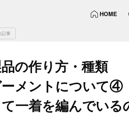
HOME
の記事
製品の​作り方・種類
ーメントに​ついて​
て​一着を​編んでいる