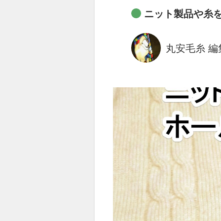
ニット製品や糸
丸安毛糸 編