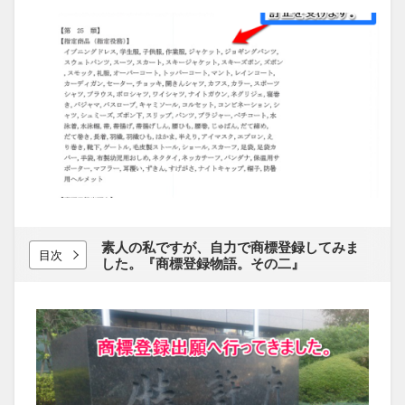
素人の​私ですが、​自力で​商標登録してみま
目次
した。​『商標登録物語。​その​二』