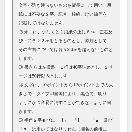
文字が透き通らないものを縦長にして用い、用
紙には不要な文字、記号、枠線、けい線等を
記載してはなりません。
② 余白は、少なくとも用紙の上に６㎝、左右及
び下に各々２㎝をとるものとし、原則として
その左右については各々2.3㎝を超えないものと
します。
③ 書き方は左横書、１行は40字詰めとし、１ペ
ージは50行以内とします。
④ 文字は、10ポイントから12ポイントまでの大
きさで、タイプ印書等により、黒色で、明り
ょうにかつ容易に消すことができないように書
きます。
⑤ 半角文字並びに「【」、「】」、「▲」及び
「▼」は用いてはなりません（欄名の前後に