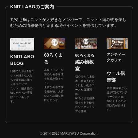
KNIT LABOのご案内
丸安毛糸はニットが大好きなメンバーで、ニット・編み物を楽し
むための情報発信と集まる場やイベントを提供しています。
60ろくま
アンティー
60ろくまる
KNITLABO
クカフェ
る
編み物教
BLOG
室
高級ブランドが
日本でたぶん1番ニ
ウール倶
認めた毛糸を使
ットが好きな人た
初心者から上級
った編み物キッ
楽部
ちで綴る編み物ウ
者、社会人にも
ト。
ィキペディア。
うれしい夜のコ
上質な毛糸で作
東京 両国駅から
ニット・編み物の
ースを毎週開
る編み物。大切
徒歩2分のアンテ
知りたかった情報
催。
な人への贈り物
ィークカフェ。
はここにありま
60ろくまる編み
にもどうぞ。
60ろくまるの店
す。
物キットを使っ
頭販売がありま
たワークショッ
す。
プも開催。
© 2014-2026 MARUYASU Corporation.