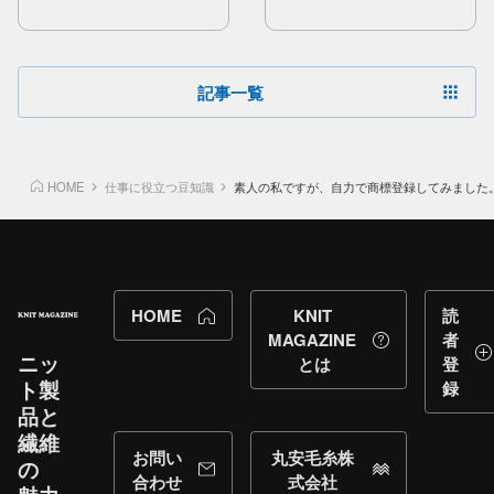
使用毛糸の​詳細
モニター様の​声・
感想
記事一覧
HOME
仕事に役立つ豆知識
素人の私ですが、自力で商標登録してみました
HOME
KNIT
読
MAGAZINE
者
ニッ
とは
登
ト製
録
品と​
繊維
お問い
丸安毛糸株
の​
合わせ
式会社