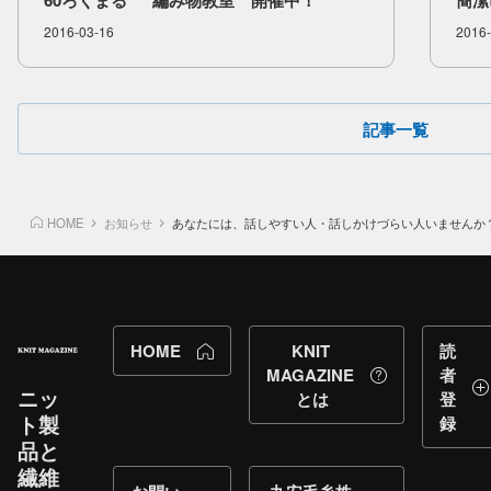
60ろく​まる​” 編み物教室 開催中！
簡潔
2016-03-16
2016-
記事一覧
HOME
お知らせ
あなたには、話しやすい人・話しかけづらい人いませんか
HOME
KNIT
読
MAGAZINE
者
ニッ
とは
登
ト製
録
品と​
繊維