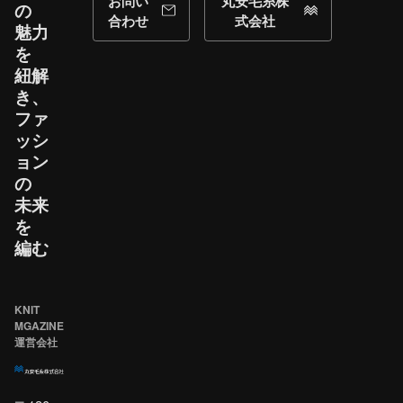
お問い
丸安毛糸株
の​
合わせ
式会社
魅力
を​
紐解
き、​
ファ
ッシ
ョン
の​
未来
を​
編む
KNIT
MGAZINE
運営会社