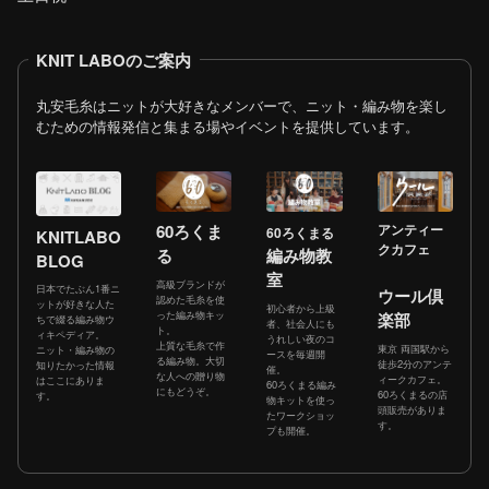
KNIT LABOのご案内
丸安毛糸はニットが大好きなメンバーで、ニット・編み物を楽し
むための情報発信と集まる場やイベントを提供しています。
60ろくま
アンティー
60ろくまる
KNITLABO
クカフェ
る
編み物教
BLOG
室
高級ブランドが
日本でたぶん1番ニ
ウール倶
認めた毛糸を使
ットが好きな人た
初心者から上級
った編み物キッ
楽部
ちで綴る編み物ウ
者、社会人にも
ト。
ィキペディア。
うれしい夜のコ
上質な毛糸で作
東京 両国駅から
ニット・編み物の
ースを毎週開
る編み物。大切
徒歩2分のアンテ
知りたかった情報
催。
な人への贈り物
ィークカフェ。
はここにありま
60ろくまる編み
にもどうぞ。
60ろくまるの店
す。
物キットを使っ
頭販売がありま
たワークショッ
す。
プも開催。