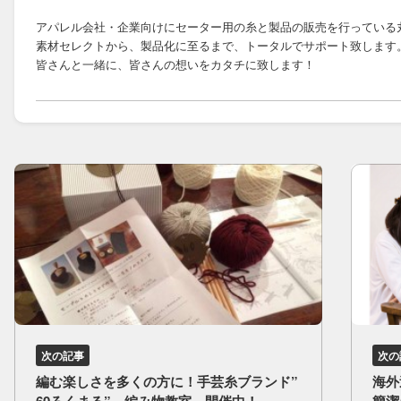
アパレル会社・企業向けにセーター用の糸と製品の販売を行っている
素材セレクトから、製品化に至るまで、トータルでサポート致します
皆さんと一緒に、皆さんの想いをカタチに致します！
次の記事
次の
編む​楽しさを​多くの​方に！​手芸​糸ブランド”​
海外