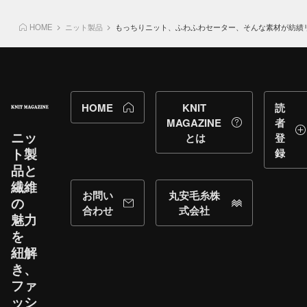
HOME
ニット製品
もっちりニット、ふわふわセーター、そんな素材が紡績
HOME
KNIT
読
MAGAZINE
者
ニッ
とは
登
ト製
録
品と​
繊維
お問い
丸安毛糸株
の​
合わせ
式会社
魅力
を​
紐解
き、​
ファ
ッシ