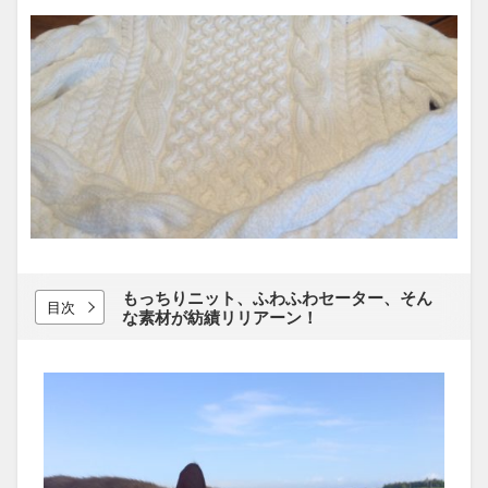
もっちりニット、​ふわふわセーター、​そん
目次
な​素材が​紡績リリアーン！