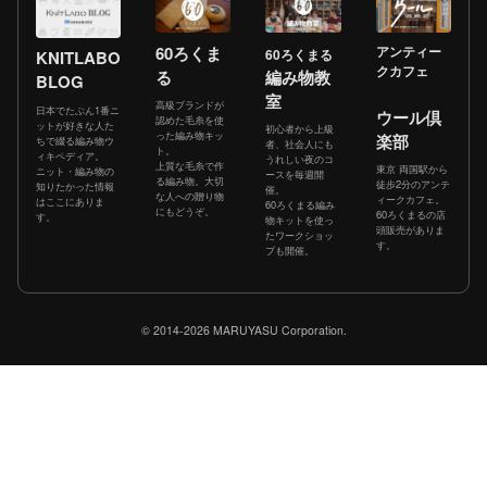
60ろくま
アンティー
60ろくまる
KNITLABO
クカフェ
る
編み物教
BLOG
室
高級ブランドが
日本でたぶん1番ニ
ウール倶
認めた毛糸を使
ットが好きな人た
初心者から上級
った編み物キッ
楽部
ちで綴る編み物ウ
者、社会人にも
ト。
ィキペディア。
うれしい夜のコ
上質な毛糸で作
東京 両国駅から
ニット・編み物の
ースを毎週開
る編み物。大切
徒歩2分のアンテ
知りたかった情報
催。
な人への贈り物
ィークカフェ。
はここにありま
60ろくまる編み
にもどうぞ。
60ろくまるの店
す。
物キットを使っ
頭販売がありま
たワークショッ
す。
プも開催。
© 2014-2026 MARUYASU Corporation.