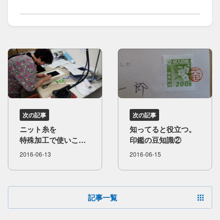
次の記事
次の記事
ニット糸を​
知ってると​役立つ。​
特殊加工で​使いこな​
印鑑の​豆知識②
そう​
2016-06-13
2016-06-15
（スキンケア加工）
記事一覧