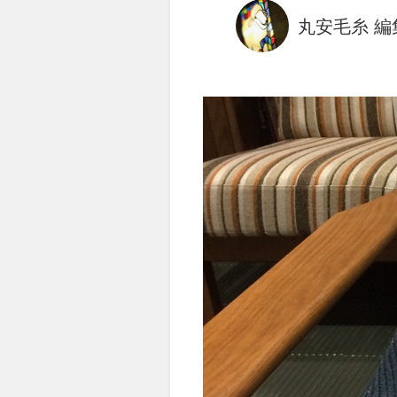
丸安毛糸 編