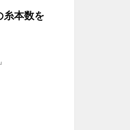
の糸本数を
%』