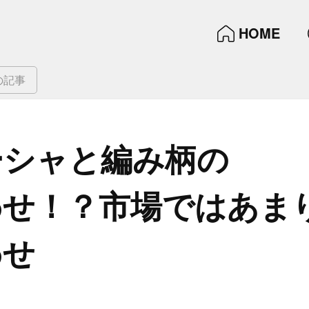
HOME
の記事
シャと​編み柄の​
せ！？​市場では​あまり
わせ