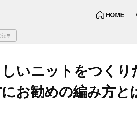
HOME
の記事
しい​ニットを​つくり
方に​お勧めの​編み方と