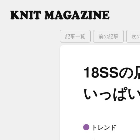
記事一覧
前の記事
次
18SSの
いっぱ
トレンド