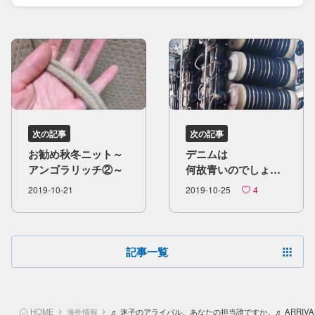
次の記事
次の記事
お勧め秋​冬ニット～
デニムは​
アンゴラリッチ②～
何故青いのでしょう
か？
2019-10-21
2019-10-25
4
記事一覧
HOME
海外情報
♬ 迷子のアライバル。あなたの担当誰ですか。♬ ARRIVAL N