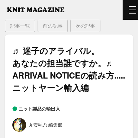
記事一覧
前の記事
次の記事
♬ 迷子の​アライバル。​
あなたの​担当誰ですか。​♬
ARRIVAL NOTICEの​読み方​.....
ニットヤーン輸入編
ニット製品の輸出入
丸安毛糸 編集部