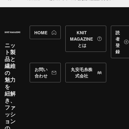
HOME
KNIT
読
MAGAZINE
者
ニッ
とは
登
ト製
録
品と​
繊維
お問い
丸安毛糸株
の​
合わせ
式会社
魅力
を​
紐解
き、​
ファ
ッシ
ョン
の​