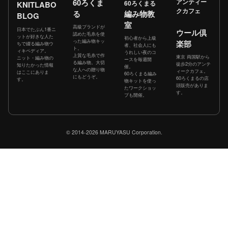
60ろくま
アンティー
60ろくまる
KNITLABO
クカフェ
る
編み物教
BLOG
室
高級ブランドが
日本でたぶん1番ニ
ウール倶
認めた毛糸を使
ットが好きな人た
初心者から上級
った編み物キッ
楽部
ちで綴る編み物ウ
者、社会人にも
ト。
ィキペディア。
うれしい夜のコ
上質な毛糸で作
東京 両国駅から
ニット・編み物の
ースを毎週開
る編み物。大切
徒歩2分のアンテ
知りたかった情報
催。
な人への贈り物
ィークカフェ。
はここにありま
60ろくまる編み
にもどうぞ。
60ろくまるの店
す。
物キットを使っ
頭販売がありま
たワークショッ
す。
プも開催。
© 2014-2026 MARUYASU Corporation.