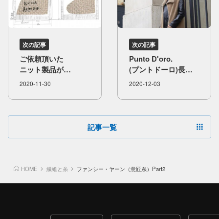
次の記事
次の記事
ご依頼頂いた​
Punto D'oro.
ニット製品が​
(プントドーロ)長く​
できるまで
着られる​
2020-11-30
2020-12-03
フェレットヘアーの​
ロングジレの​
着こなし
記事一覧
HOME
繊維と糸
ファンシー・ヤーン（意匠糸）Part2