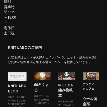
5531
営業時
間 9:15
～18:00
／
定休日
土日祝
KNIT LABOのご案内
丸安毛糸はニットが大好きなメンバーで、ニット・編み物を楽し
むための情報発信と集まる場やイベントを提供しています。
60ろくま
アンティー
60ろくまる
KNITLABO
クカフェ
る
編み物教
BLOG
室
高級ブランドが
日本でたぶん1番ニ
ウール倶
認めた毛糸を使
ットが好きな人た
初心者から上級
った編み物キッ
楽部
ちで綴る編み物ウ
者、社会人にも
ト。