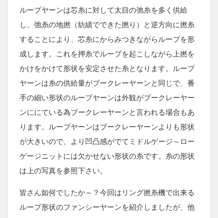
ループヤーンは芯糸に対して太目の弛糸を多く供給
し、弛糸の地撚（紡績でできた撚り）と逆方向に撚糸
することにより、芯糸にからみつきながらループを形
成します。これを押糸でループを起こしながら上撚を
かけをかけて形状を安定させた糸となります。ループ
ヤーンは糸の供給量がブークレーヤーンと同じで、番
手の細い形状のループヤーンは外観がブークレーヤー
ンににている為ブークレーヤーンと言われる場合もあ
ります。ループヤーンはブークレーヤーンよりも形状
が大きいので、より凹凸感がでてミドルゲージ～ロー
ゲージニットには欠かせない形状の糸です。糸の形状
は上の写真を参照下さい。
皆さん如何でしたか～？今回はリング撚糸機で出来る
ループ形状のファンシーヤーンを紹介しましたが、他