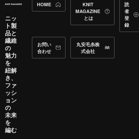
HOME
KNIT
読
MAGAZINE
者
ニッ
とは
登
ト製
録
品と​
繊維
お問い
丸安毛糸株
の​
合わせ
式会社
魅力
を​
紐解
き、​
ファ
ッシ
ョン
の​
未来
を​
編む