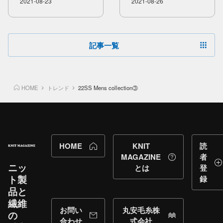
2021-08-23
2021-08-26
記事一覧
HOME
トレンド
22SS Mens collection③
HOME
KNIT
読
MAGAZINE
者
ニッ
とは
登
ト製
録
品と​
繊維
お問い
丸安毛糸株
の​
合わせ
式会社