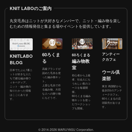
KNIT LABOのご案内
丸安毛糸はニットが大好きなメンバーで、ニット・編み物を楽し
むための情報発信と集まる場やイベントを提供しています。
60ろくま
アンティー
60ろくまる
KNITLABO
クカフェ
る
編み物教
BLOG
室
高級ブランドが
日本でたぶん1番ニ
ウール倶
認めた毛糸を使
ットが好きな人た
初心者から上級
った編み物キッ
楽部
ちで綴る編み物ウ
者、社会人にも
ト。
ィキペディア。
うれしい夜のコ
上質な毛糸で作
東京 両国駅から
ニット・編み物の
ースを毎週開
る編み物。大切
徒歩2分のアンテ
知りたかった情報
催。
な人への贈り物
ィークカフェ。
はここにありま
60ろくまる編み
にもどうぞ。
60ろくまるの店
す。
物キットを使っ
頭販売がありま
たワークショッ
す。
プも開催。
© 2014-2026 MARUYASU Corporation.