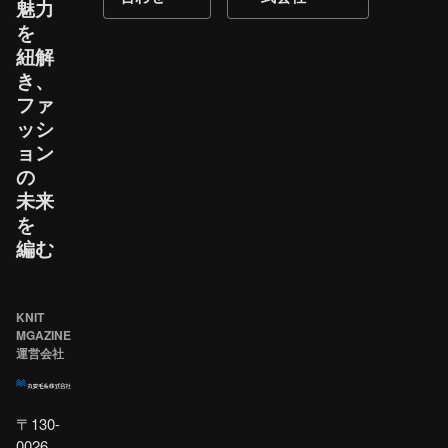
魅力
を​
紐解
き、​
ファ
ッシ
ョン
の​
未来
を​
編む
KNIT
MGAZINE
運営会社
〒130-
0026