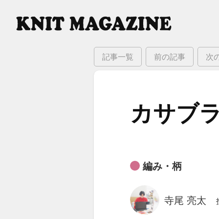
記事一覧
前の記事
次
カサブラ
編み・柄
寺尾 亮太