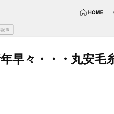
HOME
の記事
新年早々・・・​丸安毛糸
！