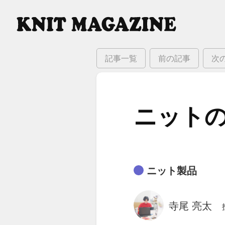
記事一覧
前の記事
次
ニットの​
ニット製品
寺尾 亮太