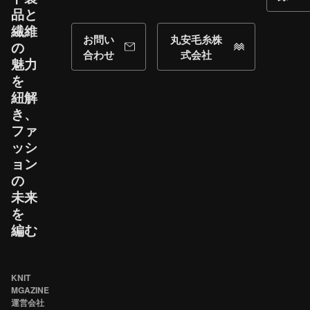
品と​
繊維
お問い
丸安毛糸株
の​
合わせ
式会社
魅力
を​
紐解
き、​
ファ
ッシ
ョン
の​
未来
を​
編む
KNIT
MGAZINE
運営会社