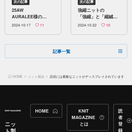
次の記事
次の記事
25AW
強縮ニットの​​
AURALEE様の​
「強縮」と​「縮絨」
ニットの​ご紹介
に​ついて
2024-10-17
11
2024-10-22
10
記事一覧
HOME
ニット製品
店頭には素敵なニットがディスプレイされています
HOME
KNIT
読
MAGAZINE
者
ニッ
とは
登
ト製
録