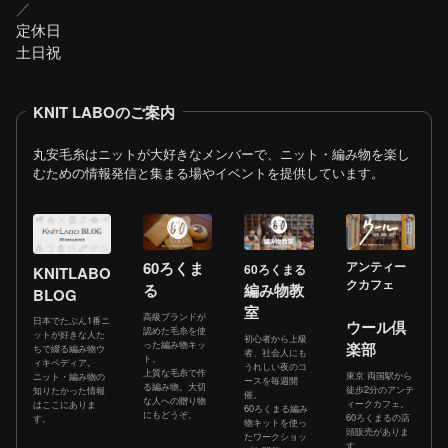
／
定休日
土日祝
KNIT LABOのご案内
丸安毛糸はニットが大好きなメンバーで、ニット・編み物を楽し
むための情報発信と集まる場やイベントを提供しています。
60ろくま
アンティー
60ろくまる
KNITLABO
クカフェ
る
編み物教
BLOG
室
高級ブランドが
日本でたぶん1番ニ
ウール倶
認めた毛糸を使
ットが好きな人た
初心者から上級
った編み物キッ
楽部
ちで綴る編み物ウ
者、社会人にも
ト。
ィキペディア。
うれしい夜のコ
上質な毛糸で作
東京 両国駅から
ニット・編み物の
ースを毎週開
る編み物。大切
徒歩2分のアンテ
知りたかった情報
催。
な人への贈り物
ィークカフェ。
はここにありま
60ろくまる編み
にもどうぞ。
60ろくまるの店
す。
物キットを使っ
頭販売がありま
たワークショッ
す。