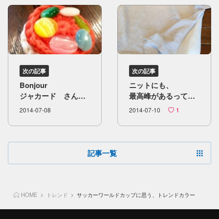
次の記事
次の記事
Bonjour
ニットにも、​
ジャカード さん
最高峰が​あるって​
**** ジャカード編み
こと！​ ​そんな​もの​
2014-07-08
2014-07-10
1
****
作りは・・・
記事一覧
HOME
トレンド
サッカーワールドカップに思う、トレンドカラー