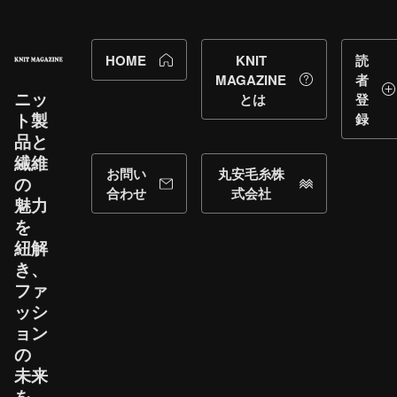
HOME
KNIT
読
MAGAZINE
者
ニッ
とは
登
ト製
録
品と​
繊維
お問い
丸安毛糸株
の​
合わせ
式会社
魅力
を​
紐解
き、​
ファ
ッシ
ョン
の​
未来
を​