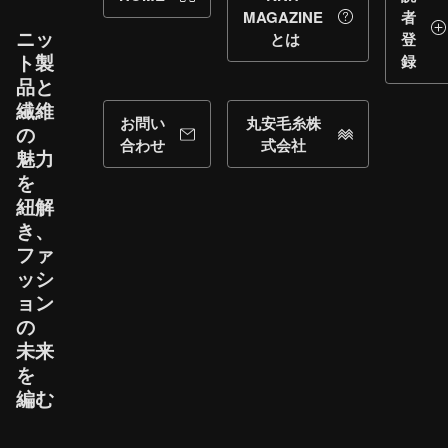
MAGAZINE
者
ニッ
とは
登
ト製
録
品と​
繊維
お問い
丸安毛糸株
の​
合わせ
式会社
魅力
を​
紐解
き、​
ファ
ッシ
ョン
の​
未来
を​
編む