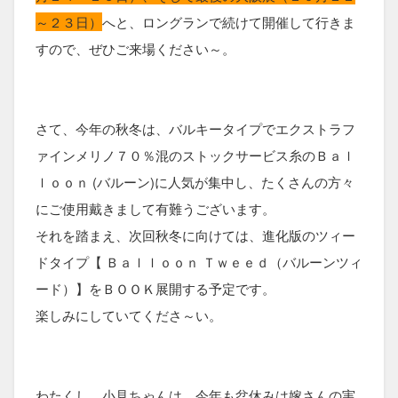
～２３日）
へと、ロングランで続けて開催して行きま
すので、ぜひご来場ください～。
さて、今年の秋冬は、バルキータイプでエクストラフ
ァインメリノ７０％混のストックサービス糸のＢａｌ
ｌｏｏｎ (バルーン)に人気が集中し、たくさんの方々
にご使用戴きま
して有難うございます。
それを踏まえ、次回秋冬に向けては、進化版のツィー
ドタイプ【 Ｂａｌｌｏｏｎ Ｔｗｅｅｄ（バルーンツィ
ード）】をＢＯＯＫ展開する予定です。
楽しみにしていてくだ
さ～い。
わたくし、小見ちゃんは、今年も盆休みは嫁さんの実