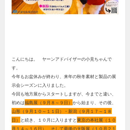
こんにちは。 ヤーンアドバイザーの小見ちゃんで
す。
今年もお盆休みが終わり、来年の秋冬素材と製品の展
示会シーズンに入りました。
今回も地方展からスタートしますが、今までと違い、
初めは
福島展（９月８～９日）
から始まり、その後、
山形（９月１０～１１日）・新潟（９月１７～１８
日）
と続き、１０月に入りますと
東京の本社展（１０
月１４～１６日）、そして最後の大阪展（１０月２１