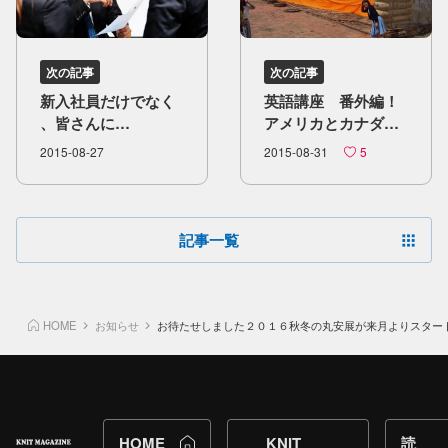
次の記事
次の記事
新入社員だけでなく
英語講座 番外編！​
、​皆さんに​
アメリカと​カナダの​
読んでいただきたい
違いって？
2015-08-27
2015-08-31
5
！​ ビジネスに​
おける​会話術
記事一覧
HOME
お知らせ
お待たせしました２０１６秋冬の丸安展が来月よりスター
HOME
KNIT
読