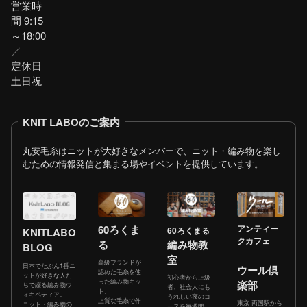
営業時
間 9:15
～18:00
／
定休日
土日祝
KNIT LABOのご案内
丸安毛糸はニットが大好きなメンバーで、ニット・編み物を楽し
むための情報発信と集まる場やイベントを提供しています。
60ろくま
アンティー
60ろくまる
KNITLABO
クカフェ
る
編み物教
BLOG
室
高級ブランドが
日本でたぶん1番ニ
ウール倶
認めた毛糸を使
ットが好きな人た
初心者から上級
った編み物キッ
楽部
ちで綴る編み物ウ
者、社会人にも
ト。
ィキペディア。
うれしい夜のコ
上質な毛糸で作
東京 両国駅から
ニット・編み物の
ースを毎週開