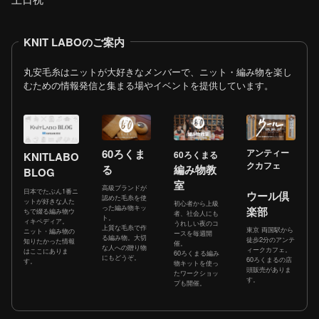
KNIT LABOのご案内
丸安毛糸はニットが大好きなメンバーで、ニット・編み物を楽し
むための情報発信と集まる場やイベントを提供しています。
60ろくま
アンティー
60ろくまる
KNITLABO
クカフェ
る
編み物教
BLOG
室
高級ブランドが
日本でたぶん1番ニ
ウール倶
認めた毛糸を使
ットが好きな人た
初心者から上級
った編み物キッ
楽部
ちで綴る編み物ウ
者、社会人にも
ト。
ィキペディア。
うれしい夜のコ
上質な毛糸で作
東京 両国駅から
ニット・編み物の
ースを毎週開
る編み物。大切
徒歩2分のアンテ
知りたかった情報
催。
な人への贈り物
ィークカフェ。
はここにありま
60ろくまる編み
にもどうぞ。
60ろくまるの店
す。
物キットを使っ
頭販売がありま
たワークショッ
す。
プも開催。