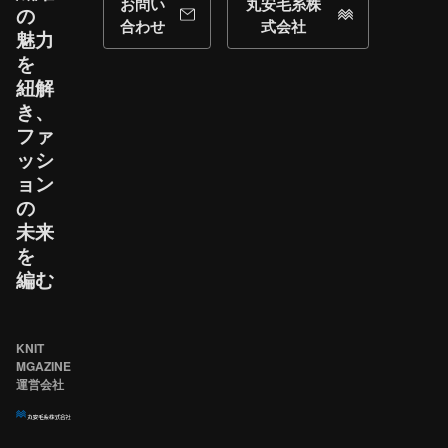
お問い
丸安毛糸株
の​
合わせ
式会社
魅力
を​
紐解
き、​
ファ
ッシ
ョン
の​
未来
を​
編む
KNIT
MGAZINE
運営会社