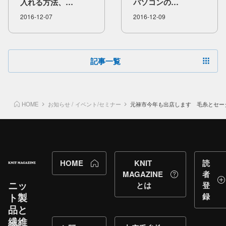
入れる​方法、​
パソコンの​
インターシャ、​
トラブル・裏ワザの​
2016-12-07
2016-12-09
ダブルジャカードを​
ことを​すごーく​
紹介します。
簡潔に​
まとめました。​part4
記事一覧
HOME
お知らせ
/
イベント/セミナー
元禄市今年も出店します 毛糸とセー
HOME
KNIT
読
MAGAZINE
者
ニッ
とは
登
ト製
録
品と​
繊維