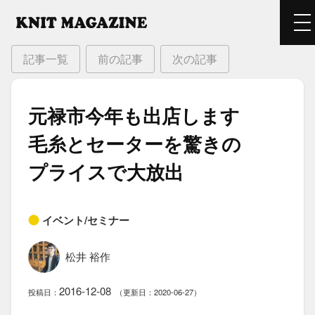
記事一覧
前の記事
次の記事
元禄市​今年も​出店します
毛糸と​セーターを​驚きの​
プライスで​大放出
イベント/セミナー
松井 裕作
2016-12-08
投稿日：
（更新日：2020-06-27）