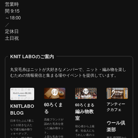
営業時
間 9:15
～18:00
／
定休日
土日祝
KNIT LABOのご案内
丸安毛糸はニットが大好きなメンバーで、ニット・編み物を楽し
むための情報発信と集まる場やイベントを提供しています。
60ろくま
アンティー
60ろくまる
KNITLABO
クカフェ
る
編み物教
BLOG
室
高級ブランドが
日本でたぶん1番ニ
ウール倶
認めた毛糸を使
ットが好きな人た
初心者から上級
った編み物キッ
楽部
ちで綴る編み物ウ
者、社会人にも
ト。
ィキペディア。
うれしい夜のコ
上質な毛糸で作
東京 両国駅から
ニット・編み物の