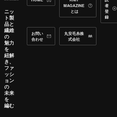
MAGAZINE
者
ニッ
とは
登
ト製
録
品と​
繊維
お問い
丸安毛糸株
の​
合わせ
式会社
魅力
を​
紐解
き、​
ファ
ッシ
ョン
の​
未来
を​
編む