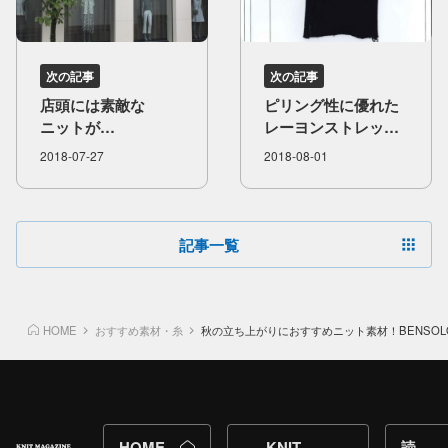
次の記事
次の記事
店頭には​素敵な​
ピリング性に​優れた​
ニットが​
レーヨンストレッチ
ディスプレイされて
素材”エマーブル”ご
2018-07-27
2018-08-01
います
紹介します
記事一覧
HOME
おすすめ素材・糸
秋の立ち上がりにおすすめニット素材！BENSO
HOME
KNIT
読