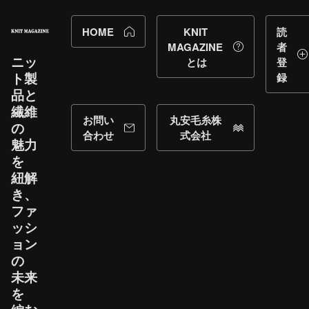
HOME
KNIT
読
MAGAZINE
者
ニッ
とは
登
ト製
録
品と​
繊維
お問い
丸安毛糸株
の​
合わせ
式会社
魅力
を​
紐解
き、​
ファ
ッシ
ョン
の​
未来
を​