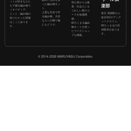
ットが好きな人た
初心者から上級
った編み物キッ
楽部
ちで綴る編み物ウ
者、社会人にも
ト。
ィキペディア。
うれしい夜のコ
上質な毛糸で作
東京 両国駅から
ニット・編み物の
ースを毎週開
る編み物。大切
徒歩2分のアンテ
知りたかった情報
催。
な人への贈り物
ィークカフェ。
はここにありま
60ろくまる編み
にもどうぞ。
60ろくまるの店
す。
物キットを使っ
頭販売がありま
たワークショッ
す。
プも開催。
© 2014-2026 MARUYASU Corporation.