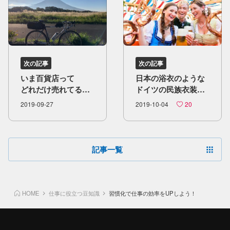
次の記事
次の記事
いま百貨店って​
日本の​浴衣のような​
どれだけ売れてるん
ドイツの​民族衣装。​
でしょうか？
可愛い​
2019-09-27
2019-10-04
20
「ディアンドル」
とは。
記事一覧
HOME
仕事に役立つ豆知識
習慣化で仕事の効率をUPしよう！