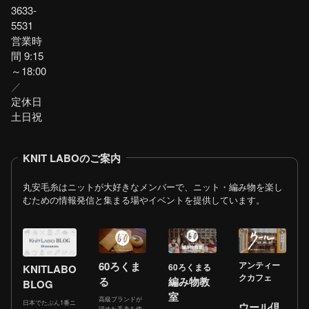
3633-
5531
営業時
間 9:15
～18:00
／
定休日
土日祝
KNIT LABOのご案内
丸安毛糸はニットが大好きなメンバーで、ニット・編み物を楽し
むための情報発信と集まる場やイベントを提供しています。
60ろくま
アンティー
60ろくまる
KNITLABO
クカフェ
る
編み物教
BLOG
室
高級ブランドが
日本でたぶん1番ニ
ウール倶
認めた毛糸を使