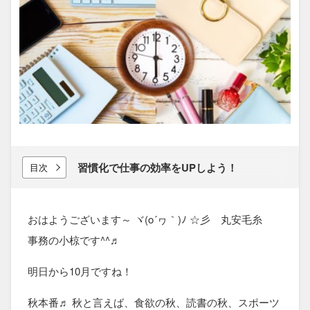
習慣化で​仕事の​効率を​UPしよう！
目次
おはようございます～ ヾ(o´ヮ｀)ﾉ ☆彡 丸安毛糸
事務の小椋です^^♬
明日から10月ですね！
秋本番♬ 秋と言えば、食欲の秋、読書の秋、スポーツ