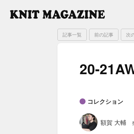
記事一覧
前の記事
次
20-21A
コレクション
額賀 大輔