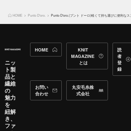
HOME
Punto D'oro.
Punto D'oro.(プント ドーロ)軽くて持ち運び
HOME
KNIT
読
MAGAZINE
者
ニッ
とは
登
ト製
録
品と​
繊維
お問い
丸安毛糸株
の​
合わせ
式会社
魅力
を​
紐解
き、​
ファ