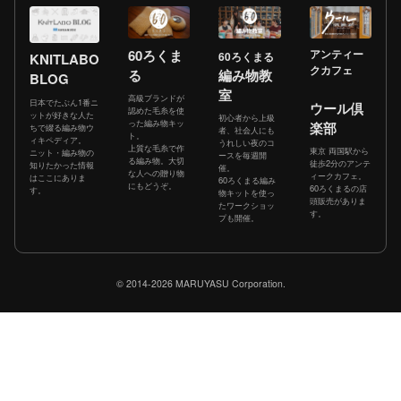
60ろくま
アンティー
60ろくまる
KNITLABO
クカフェ
る
編み物教
BLOG
室
高級ブランドが
日本でたぶん1番ニ
ウール倶
認めた毛糸を使
ットが好きな人た
初心者から上級
った編み物キッ
楽部
ちで綴る編み物ウ
者、社会人にも
ト。
ィキペディア。
うれしい夜のコ
上質な毛糸で作
東京 両国駅から
ニット・編み物の
ースを毎週開
る編み物。大切
徒歩2分のアンテ
知りたかった情報
催。
な人への贈り物
ィークカフェ。
はここにありま
60ろくまる編み
にもどうぞ。
60ろくまるの店
す。
物キットを使っ
頭販売がありま
たワークショッ
す。
プも開催。
© 2014-2026 MARUYASU Corporation.