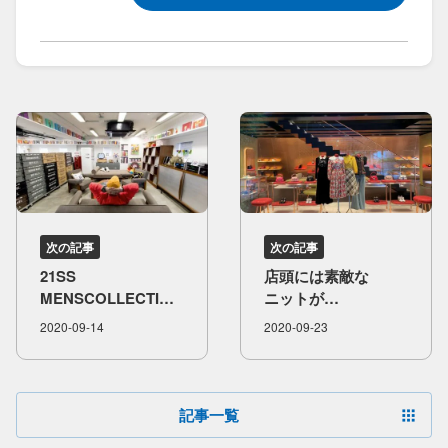
次の記事
次の記事
21SS
店頭には​素敵な​
MENSCOLLECTION
ニットが​
②
ディスプレイされて
2020-09-14
2020-09-23
います。
記事一覧