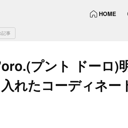
HOME
の記事
D'oro.(プント ドーロ)明
り入れた​コーディネー