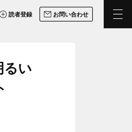
読者登録
お問い合わせ
る​い​
ト