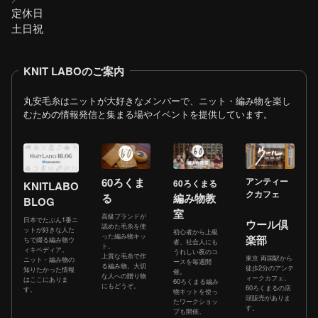
定休日
土日祝
KNIT LABOのご案内
丸安毛糸はニットが大好きなメンバーで、ニット・編み物を楽し
むための情報発信と集まる場やイベントを提供しています。
60ろくま
アンティー
60ろくまる
KNITLABO
クカフェ
る
編み物教
BLOG
室
高級ブランドが
日本でたぶん1番ニ
ウール倶
認めた毛糸を使
ットが好きな人た
初心者から上級
った編み物キッ
楽部
ちで綴る編み物ウ
者、社会人にも
ト。
ィキペディア。
うれしい夜のコ
上質な毛糸で作
東京 両国駅から
ニット・編み物の
ースを毎週開
る編み物。大切
徒歩2分のアンテ
知りたかった情報
催。
な人への贈り物
ィークカフェ。
はここにありま
60ろくまる編み
にもどうぞ。
60ろくまるの店
す。
物キットを使っ
頭販売がありま
たワークショッ
す。
プも開催。