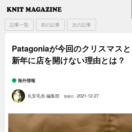
記事一覧
前の記事
次の記事
Patagoniaが​今回の​クリスマスと​
新年に​店を​開けない​理由とは？
海外情報
丸安毛糸 編集部
2021-12-27
投稿日：