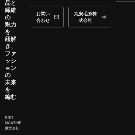
品と​
繊維
お問い
丸安毛糸株
の​
合わせ
式会社
魅力
を​
紐解
き、​
ファ
ッシ
ョン
の​
未来
を​
編む
KNIT
MGAZINE
運営会社