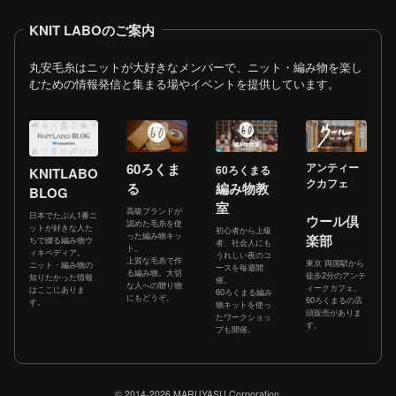
KNIT LABOのご案内
丸安毛糸はニットが大好きなメンバーで、ニット・編み物を楽し
むための情報発信と集まる場やイベントを提供しています。
60ろくま
アンティー
60ろくまる
KNITLABO
クカフェ
る
編み物教
BLOG
室
高級ブランドが
日本でたぶん1番ニ
ウール倶
認めた毛糸を使
ットが好きな人た
初心者から上級
った編み物キッ
楽部
ちで綴る編み物ウ
者、社会人にも
ト。
ィキペディア。
うれしい夜のコ
上質な毛糸で作
東京 両国駅から
ニット・編み物の
ースを毎週開
る編み物。大切
徒歩2分のアンテ
知りたかった情報
催。
な人への贈り物
ィークカフェ。
はここにありま
60ろくまる編み
にもどうぞ。
60ろくまるの店
す。
物キットを使っ
頭販売がありま
たワークショッ
す。
プも開催。
© 2014-2026 MARUYASU Corporation.