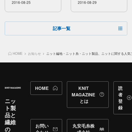
プとは？？​
と​展示会の​内容を​
2016-08-25
2016-08-29
”ジャズクロス”の​
簡単に​ご紹介
ご紹介
記事一覧
HOME
お知らせ
ニット編地・ニット糸・ニット製品、ニットに関する人気ブ
HOME
KNIT
読
MAGAZINE
者
ニッ
とは
登
ト製
録
品と​
繊維
お問い
丸安毛糸株
の​