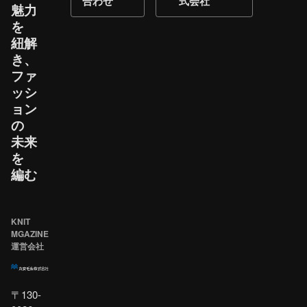
合わせ
式会社
魅力
を​
紐解
き、​
ファ
ッシ
ョン
の​
未来
を​
編む
KNIT
MGAZINE
運営会社
〒130-