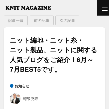
記事一覧
前の記事
次の記事
ニット編地・ニット糸・
ニット製品、​ニットに​関する​
人気​ブログを​ご紹介！​6月～
7月BEST5です。
お知らせ
阿部 充寿