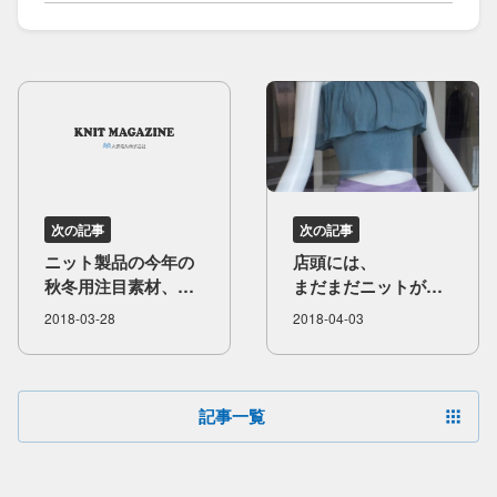
次の記事
次の記事
ニット製品の​今年の​
店頭には、​
秋冬用注目素材、​
まだまだニットが​
ウールに​付いて
多く​
2018-03-28
2018-04-03
ディスプレイされて
います
記事一覧