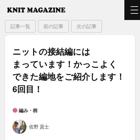
記事一覧
前の記事
次の記事
ニットの​接結編には​
まっています！​かっこよく​
できた​編地を​ご紹介します！​
6回目！
編み・柄
佐野 貢士