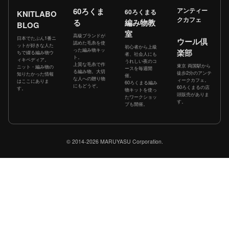
60ろくま
アンティー
60ろくまる
KNITLABO
クカフェ
る
編み物教
BLOG
室
高級ブランドが
日本でたぶん1番ニ
ウール倶
認めた毛糸を使
ットが好きな人た
初心者から上級
った編み物キッ
楽部
ちで綴る編み物ウ
者、社会人にも
ト。
ィキペディア。
うれしい夜のコ
上質な毛糸で作
東京 両国駅から
ニット・編み物の
ースを毎週開
る編み物。大切
徒歩2分のアンテ
知りたかった情報
催。
な人への贈り物
ィークカフェ。
はここにありま
60ろくまる編み
にもどうぞ。
60ろくまるの店
す。
物キットを使っ
頭販売がありま
たワークショッ
す。
プも開催。
© 2014-2026 MARUYASU Corporation.