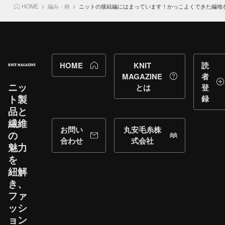
HOME
編み・柄
ニットの接結編にはまっています！かっこよくできた編地
HOME
KNIT
読
MAGAZINE
者
ニッ
とは
登
ト製
録
品と​
繊維
お問い
丸安毛糸株
の​
合わせ
式会社
魅力
を​
紐解
き、​
ファ
ッシ
ョン