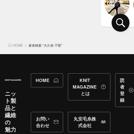
岡崎
HOME
著者検索 “大久保 千聖”
HOME
KNIT
読
MAGAZINE
者
ニッ
とは
登
ト製
録
品と​
繊維
お問い
丸安毛糸株
の​
合わせ
式会社
魅力