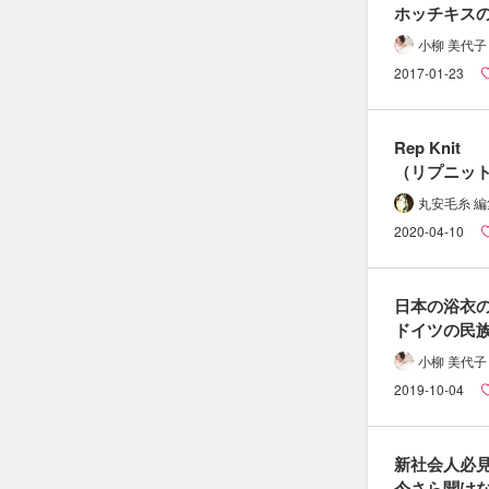
ホッチキスの​
外さなくても
小柳 美代子
問題ない？​業
2017-01-23
本音とは。
Rep Knit​
（リプニット
縫い目の​ほつ
丸安毛糸 
ニットの​直
2020-04-10
日本の​浴衣の
ドイツの​民族
可愛い​
小柳 美代子
「ディアン
2019-10-04
とは。
新社会人必見
今さら​聞けな