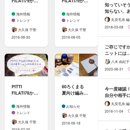
FILATI79から
FILATI79から
知っていそう
の​2017-
の​2017-
知らない、​あ
18秋冬トレン
18秋冬トレン
海外情報
海外情報
民族衣装って
ド分析まとめ
ド分析まとめ
丸安毛糸 
トレンド
トレンド
どんなの？
～
～
2018-03-08
大久保 千聖
大久保 千聖
トレンドカラ
トレンドテー
2016-08-30
2016-08-05
ー編～
マ編～
ご存じですか
ニットには​
欠かせない​糸
八木 由紀子
方​「は​た​結
2023-08-31
PITTI
60ろく​まる​
今​一度​確認！
FILATI78から
夏向け編み物
自分や​相手に
の​
キット販売ス
効果
丸安毛糸 
2017春夏トレ
タートの​
海外情報
お知らせ
2016-11-04
ンド分析まと
お知らせ
トレンド
大久保 千聖
め～
大久保 千聖
2016-06-18
トレンドカラ
2016-07-30