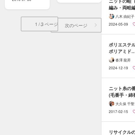
ニットの​畦（
ー編～
編み・両畦
片畦編みに​つ
八木 由紀子
説明します
1 / 3 ページ
2024-05-09
次のページ
ポリエステル
ポリアミド
（ナイロン）
沓澤 龍昇
違いとは？
2024-12-19
ニット糸の​
(毛番手・​綿番
適正ゲージの​
大久保 千聖
法
2017-02-15
リサイクルの​