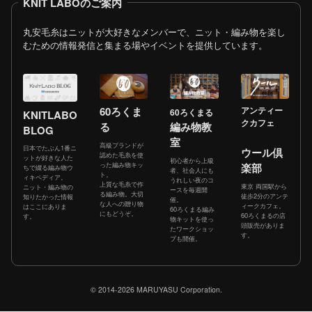
KNIT LABOのご案内
丸安毛糸はニットが大好きなメンバーで、ニット・編み物を楽し
むための情報発信と集まる場やイベントを提供しています。
60ろくま
アンティー
60ろくまる
KNITLABO
クカフェ
る
編み物教
BLOG
室
高級ブランドが
日本でたぶん1番ニ
ウール倶
認めた毛糸を使
ットが好きな人た
初心者から上級
った編み物キッ
楽部
ちで綴る編み物ウ
者、社会人にも
ト。
ィキペディア。
うれしい夜のコ
上質な毛糸で作
東京 両国駅から
ニット・編み物の
ースを毎週開
る編み物。大切
徒歩2分のアンテ
知りたかった情報
催。
な人への贈り物
ィークカフェ。
はここにありま
60ろくまる編み
にもどうぞ。
60ろくまるの店
す。
物キットを使っ
頭販売がありま
たワークショッ
す。
プも開催。
© 2014-2026 MARUYASU Corporation.