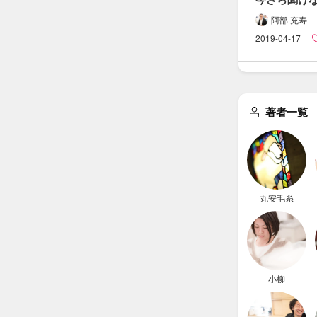
小切手・​約束
阿部 充寿
ことを​すごー
2019-04-17
簡潔に​
まとめまし
著者一覧
丸安毛糸
小柳