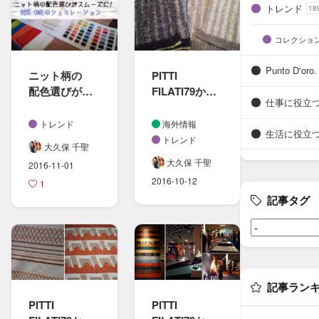
トレンド
18
コレクショ
Punto D'oro.
ニット柄の​
PITTI
配色​選びが​
FILATI79から
仕事に役立
スムーズに​
の​2017-
なる​|
18秋冬トレン
トレンド
海外情報
生活に役立
自動配色SDS-
ド分析まとめ
トレンド
大久保 千聖
ONEの​
～トレンド柄
大久保 千聖
2016-11-01
シュミレーシ
～
2016-10-12
ョン
1
記事タグ
記事ラン
PITTI
PITTI