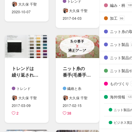
アワードに​
トレンド
大久保 千聖
編み・柄
18
参加。
大久保 千聖
2020-10-07
加工
2017-04-03
96
ニット糸の
ニット製品
ニット製品
トレンドは​
ニット糸の​
ニット製品
繰り返される​
番手(毛番手・​
｜80年代に​
綿番手)と​
ものづくり
流行した​
適正ゲージの​
トレンド
繊維と糸
ニット糸の​今
計算方​法
海外情報
12
大久保 千聖
大久保 千聖
2017-03-09
2017-02-15
ニット製品
2
38
ビジネス英