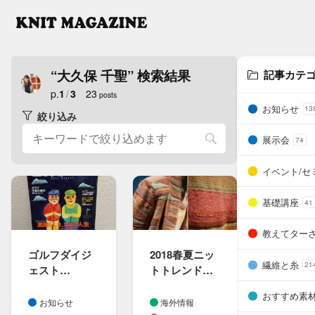
“大久保 千聖” 検索結果
記事カテ
p.
1
/
3
23
posts
お知らせ
13
絞り込み
展示会
74
イベント/セ
基礎講座
41
教えてター
ゴルフダイジ
2018春夏ニッ
繊維と糸
21
ェスト​
トトレンド｜
「Choice」の​
注目の​編地は​
おすすめ素
ヘッドカバー
二重構造
お知らせ
海外情報