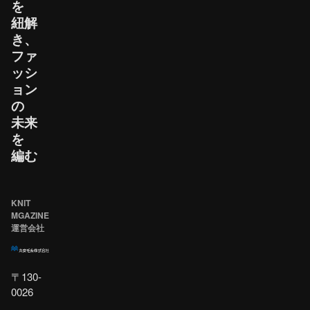
を​
紐解
き、​
ファ
ッシ
ョン
の​
未来
を​
編む
KNIT
MGAZINE
運営会社
〒130-
0026