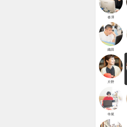
沓澤
織田
片野
寺尾