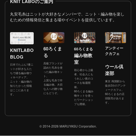
KNIT LABOのご案内
丸安毛糸はニットが大好きなメンバーで、ニット・編み物を楽し
むための情報発信と集まる場やイベントを提供しています。
60ろくま
アンティー
60ろくまる
KNITLABO
クカフェ
る
編み物教
BLOG
室
高級ブランドが
日本でたぶん1番ニ
ウール倶
認めた毛糸を使
ットが好きな人た
初心者から上級
った編み物キッ
楽部
ちで綴る編み物ウ
者、社会人にも
ト。
ィキペディア。
うれしい夜のコ
上質な毛糸で作
東京 両国駅から
ニット・編み物の
ースを毎週開
る編み物。大切
徒歩2分のアンテ
知りたかった情報
催。
な人への贈り物
ィークカフェ。
はここにありま
60ろくまる編み
にもどうぞ。
60ろくまるの店
す。
物キットを使っ
頭販売がありま
たワークショッ
す。
プも開催。
© 2014-2026 MARUYASU Corporation.