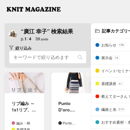
“廣江 幸子” 検索結果
記事カテゴリ
p.
1
/
4
39
posts
お知らせ
138
絞り込み
展示会
74
イベント/セミナ
基礎講座
41
教えてターさん
リブ編み ～
Punto
繊維と糸
1x1リブ、​
D'oro.
214
2x1リブ、​
(プント
2x2リブに​
ドーロ)21SS
おすすめ素材・
編み・柄
Punto
ついて​～
コレクショ
D'oro.
基礎講座