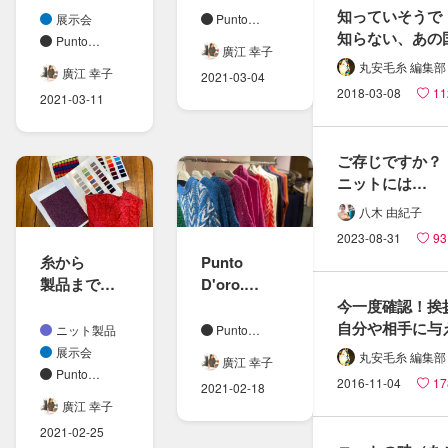
知っていそうで​
ドーロ)21A
ドーロ)21A
展示会
Punto
知らない、​あの​
Wコレクシ
Wコレクシ
D'oro.
Punto
廣江 幸子
民族衣装って​
ョンの​
D'oro.
ョン定番素
丸安毛糸 編集部
廣江 幸子
2021-03-04
どんなの？
撮影を​
材の​
2018-03-08
11
2021-03-11
しました。
カラーバリ
エーション
を​
ご存じですか？​
増やしまし
ニットには​
た。
欠かせない​糸の​
八木 由紀子
方​「は​た​結び」
2023-08-31
93
糸から​
Punto
製品まで​
D'oro.
今​一度​確認！​挨
ニットの​
(プント
自分や​相手に​与
事なら​
ドーロ)21A
ニット製品
Punto
効果
お任せ下さ
Wコレクシ
D'oro.
展示会
丸安毛糸 編集部
廣江 幸子
い。​～
ョンの​
Punto
2016-11-04
17
2021-02-18
製品作り～
D'oro.
カラフルニ
廣江 幸子
ット
2021-02-25