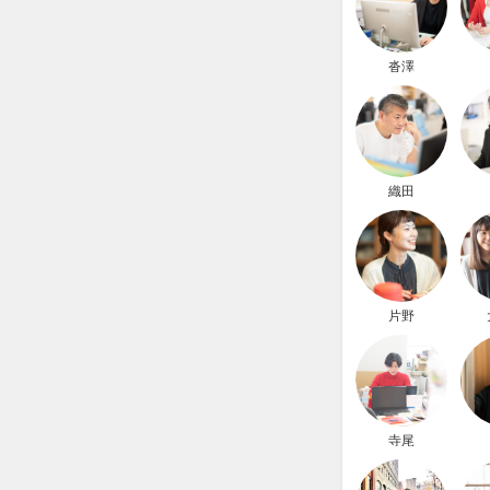
沓澤
織田
片野
寺尾