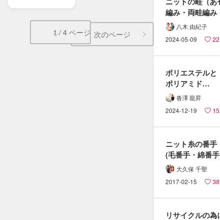
ニットの​畦（あぜ
編み・両畦編み
片畦編みに​ついて
八木 由紀子
1 / 4 ページ
説明します
次のページ
2024-05-09
22
ポリエステルと​
ポリアミド
（ナイロン）の​
沓澤 龍昇
違いとは？！
2024-12-19
15
ニット糸の​番手
(毛番手・​綿番手)
適正ゲージの​計算
大久保 千聖
法
2017-02-15
38
リサイクルの​為に