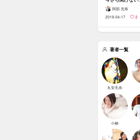
小切手・​約束手形
阿部 充寿
ことを​すごーーー
2019-04-17
2
簡潔に​
まとめました。
著者一覧
丸安毛糸
小柳