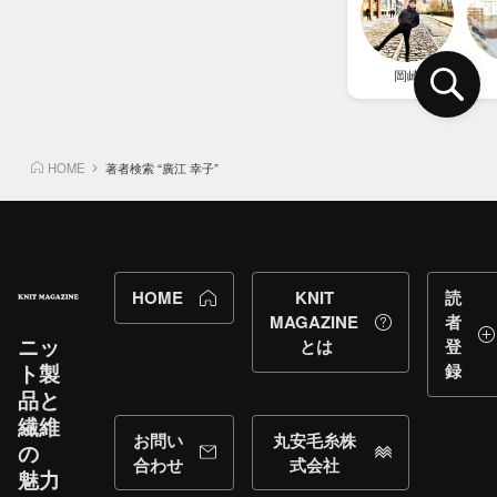
岡崎
HOME
著者検索 “廣江 幸子”
HOME
KNIT
読
MAGAZINE
者
ニッ
とは
登
ト製
録
品と​
繊維
お問い
丸安毛糸株
の​
合わせ
式会社
魅力