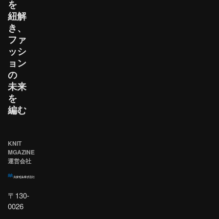
を​
紐解
き、​
ファ
ッシ
ョン
の​
未来
を​
編む
KNIT
MGAZINE
運営会社
〒130-
0026