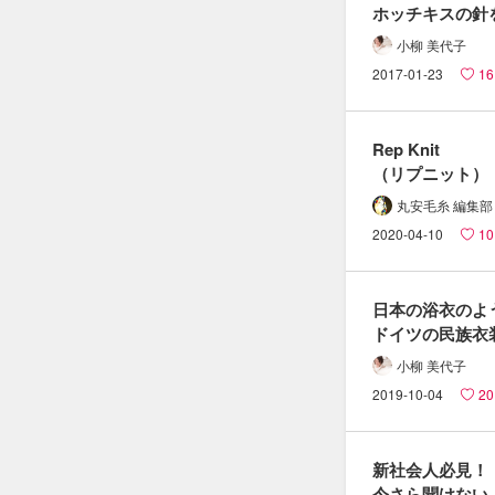
ホッチキスの​針を
外さなくても​
小柳 美代子
問題ない？​業者の
2017-01-23
16
本音とは。
Rep Knit​
（リプニット）​
縫い目の​ほつれた
丸安毛糸 編集部
ニットの​直し方
2020-04-10
10
日本の​浴衣のよう
ドイツの​民族衣装
可愛い​
小柳 美代子
「ディアンドル
2019-10-04
20
とは。
新社会人必見！​
今さら​聞けない​