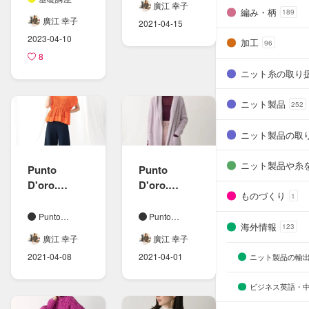
廣江 幸子
ンを​
編み・柄
189
廣江 幸子
2021-04-15
ストライプ
2023-04-10
デパートメ
加工
96
8
ントオンラ
インストア
ニット糸の取り
ーで​GWから​
販売致しま
ニット製品
252
す。
ニット製品の取
ニット製品や糸
Punto
Punto
D'oro.
D'oro.
ものづくり
1
(プント
(プントドー
ドーロ)21SS
ロ)
Punto
Punto
海外情報
123
シャリ感の​
D'oro.
フェレット
D'oro.
廣江 幸子
廣江 幸子
ある​
ヘアーの​
2021-04-08
2021-04-01
ニット製品の輸
春夏ニット
ニットコー
ト
ビジネス英語・