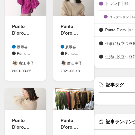
トレンド
189
コレクション
5
Punto
Punto
Punto D'oro.
97
D'oro.
D'oro.
(プント
(プント
仕事に役立つ豆
ドーロ)
ドーロ)21A
展示会
展示会
21AWコレク
Wコレクシ
Punto
Punto
生活に役立つ豆
ション
D'oro.
ョン展示会
D'oro.
廣江 幸子
廣江 幸子
綺麗な​
2021-03-25
2021-03-18
カラーの​
カシミヤニ
記事タグ
ット
Punto
Punto
記事ランキン
D'oro.
D'oro.
(プント
(プント