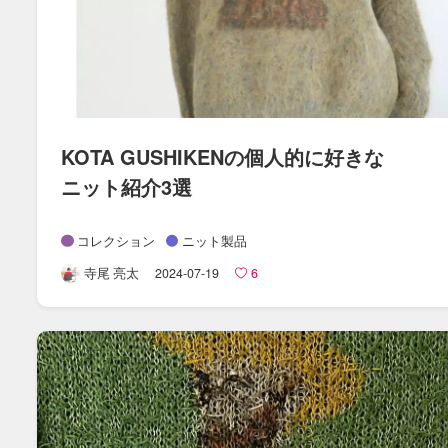
KOTA GUSHIKENの​個人的に​好きな​
ニット紹介3選
コレクション
ニット製品
寺尾 亮太
2024-07-19
6