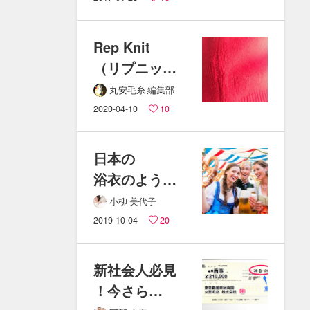
外さなくても​
問題ない？​
Rep Knit​
業者の​
（リプニット
本音とは。
）​｜縫い目の​
丸安毛糸 編集部
ほつれた​
2020-04-10
10
ニットの​
直し方
日本の​
浴衣のような​
ドイツの​
小柳 美代子
民族衣装。​
2019-10-04
20
可愛い​
「ディアンド
新社会人必見
ル」とは。
！​今さら​