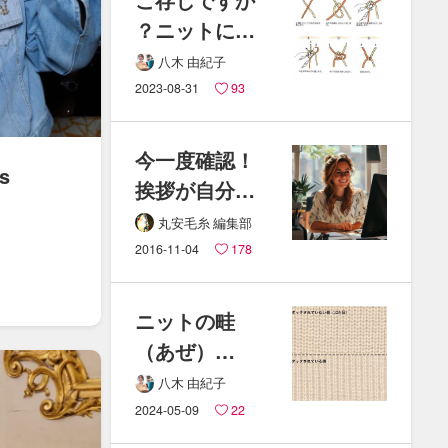
？​ニットには​
欠かせない​
八木 由紀子
糸の​結び​方​
2023-08-31
93
「は​た​結び」
今一度​確認！​
s
挨拶が​自分や​
相手に​与える​
丸安毛糸 編集部
効果
2016-11-04
178
ニットの​畦
（あぜ）​
編み・
八木 由紀子
両畦編み・
2024-05-09
22
片畦編みに​