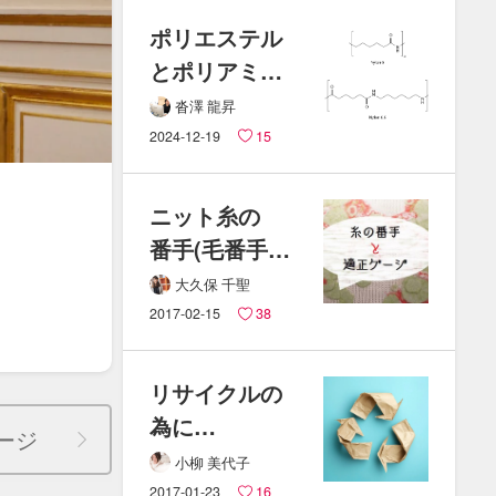
ついて​
ポリエステル
説明します
と​ポリアミド​
（ナイロン）
沓澤 龍昇
の​
2024-12-19
15
違いとは？！
ニット糸の​
番手(​毛番手・​
綿番手)と​
大久保 千聖
適正ゲージの​
2017-02-15
38
計算方法
リサイクルの​
為に​
ージ
ホッチキスの​
小柳 美代子
針を​
2017-01-23
16