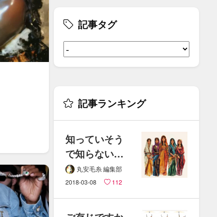
記事タグ
記事ランキング
知っていそう
で​知らない、​
あの​国の​
丸安毛糸 編集部
民族衣装って​
2018-03-08
112
どんなの？
ご存じですか