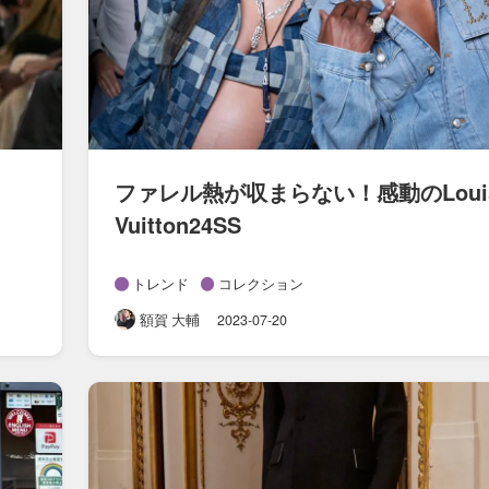
ファレル熱が​収まらない！​感動の​Loui
Vuitton24SS
トレンド
コレクション
額賀 大輔
2023-07-20