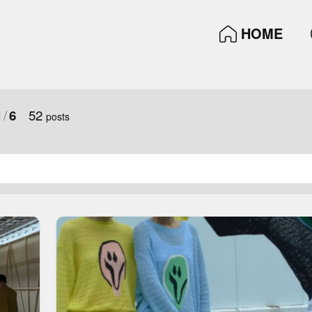
HOME
/
52
1
6
posts