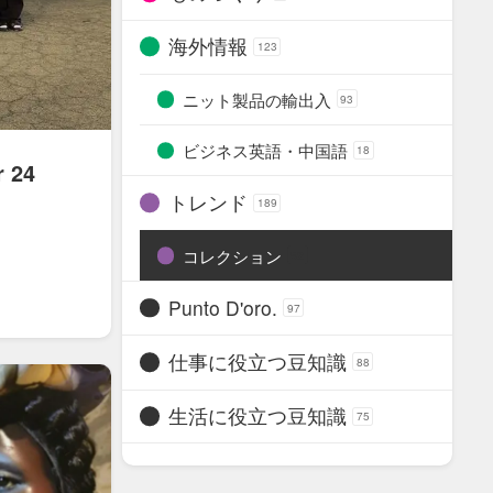
海外情報
123
ニット製品の輸出入
93
ビジネス英語・中国語
18
r 24
トレンド
189
コレクション
52
Punto D'oro.
97
仕事に役立つ豆知識
88
生活に役立つ豆知識
75