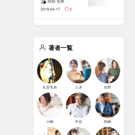
聞けない​
阿部 充寿
小切手・​
2019-04-17
2
約束手形の​
ことを​
すごーーーく​
簡潔に​
著者一覧
まとめました
。
丸安毛糸
八木
佐野
小柳
中谷
田崎