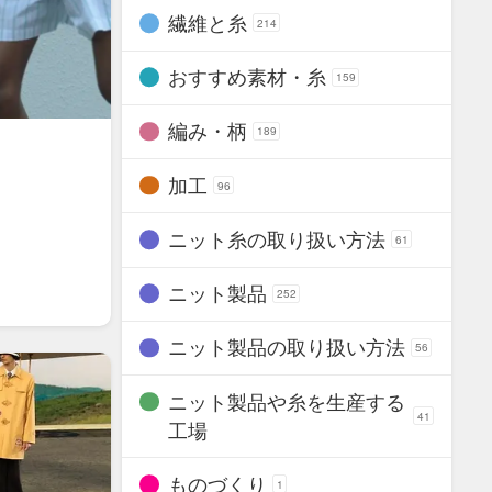
繊維と糸
214
おすすめ素材・糸
159
編み・柄
189
加工
96
ニット糸の取り扱い方法
61
ニット製品
252
ニット製品の取り扱い方法
56
ニット製品や糸を生産する
41
工場
ものづくり
1